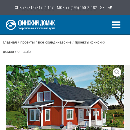
Перейти
СПБ
+7 (812) 317-7-157
МСК
+7 (495) 150-2-162
к
содержимому
главная
/
проекты
/
все скандинавские
/
проекты финских
домов
/ omatalo