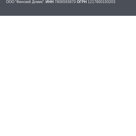
ООО "Финский Домик".
ИНН
7806593870
ОГРН
1217800193203