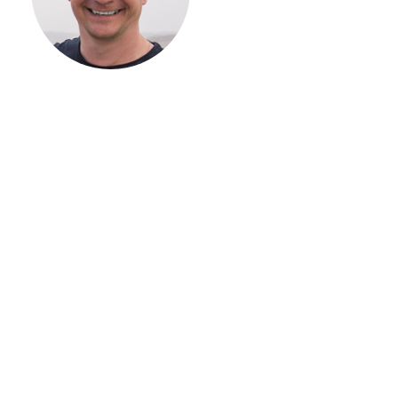
ЗАГОРОДНОГО
ДОМА
Если вы хотите построить
дом, но не знаете, с чего
начать, — начните с простого
разговора 1-на-1 с
основателем нашей
компании. Без навязывания
технологий, без обязательств
строиться у нас. Разберем
именно ваши вопросы и
поможем составить понятный
план действий.
Алексей