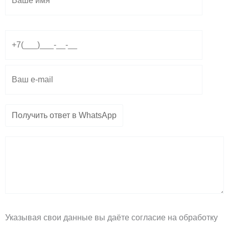
e
t
e
g
s
l
r
a
o
a
p
p
m
p
e
Указывая свои данные вы даёте согласие на обработку