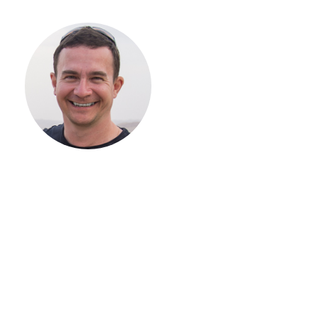
С ЧЕГО
НАЧАТЬ
СТРОИТЕЛЬСТВ
ВАШЕГО
ЗАГОРОДНОГО
ДОМА
Если вы хотите построить
дом, но не знаете, с чего
начать, — начните с простого
разговора 1-на-1 с
основателем нашей
компании. Без навязывания
технологий, без обязательств