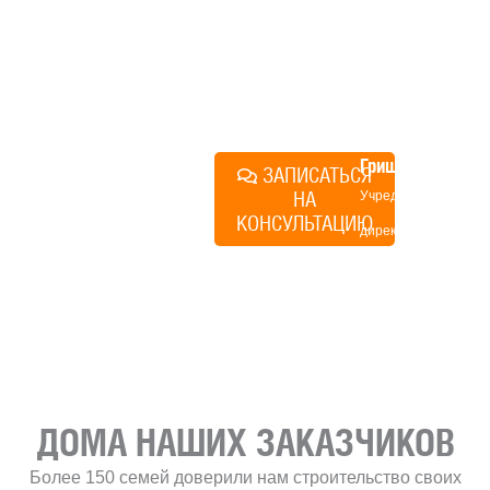
строиться у нас. Разберем
именно ваши вопросы и
поможем составить понятный
план действий.
Алексей
Грищенко
ЗАПИСАТЬСЯ
НА
Учредитель и
КОНСУЛЬТАЦИЮ
директор по
развитию
«Финского
домика»
ДОМА НАШИХ ЗАКАЗЧИКОВ
Более 150 семей доверили нам строительство своих