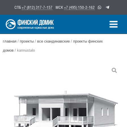
Перейти
СПБ
+7 (812) 317-7-157
МСК
+7 (495) 150-2-162
к
содержимому
главная
/
проекты
/
все скандинавские
/
проекты финских
домов
/ kannustalo