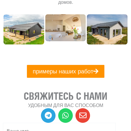
домов.
примеры наших работ
СВЯЖИТЕСЬ С НАМИ
УДОБНЫМ ДЛЯ ВАС СПОСОБОМ
T
W
E
e
h
n
l
a
v