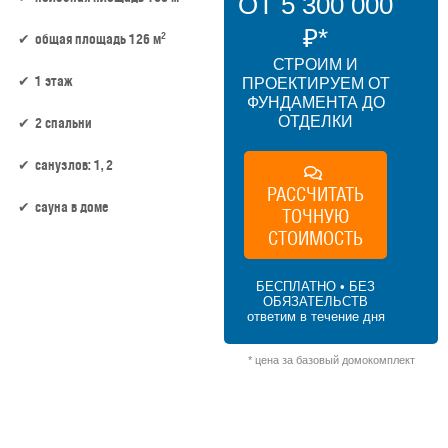
ОТ 5 300 000
₽*
2
общая площадь 126 м
СТРОИМ И
1 этаж
ПРОЕКТИРУЕМ ОТ
ФУНДАМЕНТА ДО
ОТДЕЛКИ
2 спальни
санузлов: 1, 2
РАССЧИТАТЬ
сауна в доме
ТОЧНУЮ
СТОИМОСТЬ
106 м² × 50 000 ₽/м² (100–150 м²) × 1 (1
этаж) × 1 (прямоугольная форма) = 5 300
БЕСПЛАТНО • БЕЗ
000 ₽
ОБЯЗАТЕЛЬСТВ
ответим в течение дня
* цена за базовый домокомплект