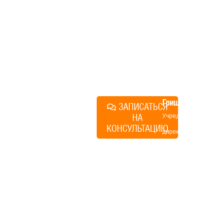
технологий, без обязательств
строиться у нас. Разберем
именно ваши вопросы и
поможем составить понятный
план действий.
Алексей
Грищенко
ЗАПИСАТЬСЯ
НА
Учредитель и
КОНСУЛЬТАЦИЮ
директор по
развитию
«Финского
домика»