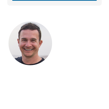
С ЧЕГО
НАЧАТЬ
СТРОИТЕЛЬСТВ
ВАШЕГО
ЗАГОРОДНОГО
ДОМА
Если вы хотите построить
дом, но не знаете, с чего
начать, — начните с простого
разговора 1-на-1 с
основателем нашей
компании. Без навязывания