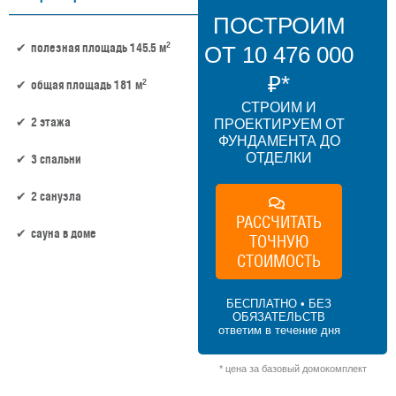
ПОСТРОИМ
2
полезная площадь 145.5 м
ОТ 10 476 000
₽*
2
общая площадь 181 м
СТРОИМ И
2 этажа
ПРОЕКТИРУЕМ ОТ
ФУНДАМЕНТА ДО
ОТДЕЛКИ
3 спальни
2 санузла
РАССЧИТАТЬ
сауна в доме
ТОЧНУЮ
СТОИМОСТЬ
145.5 м² × 50 000 ₽/м² (100–150 м²) × 1.2
(2 этажа) × 1,2 (сложная форма) = 10 476
БЕСПЛАТНО • БЕЗ
000 ₽
ОБЯЗАТЕЛЬСТВ
ответим в течение дня
* цена за базовый домокомплект