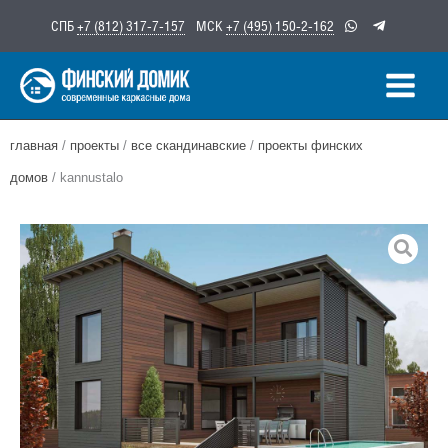
Перейти
СПБ
+7 (812) 317-7-157
МСК
+7 (495) 150-2-162
к
содержимому
главная
/
проекты
/
все скандинавские
/
проекты финских
домов
/ kannustalo