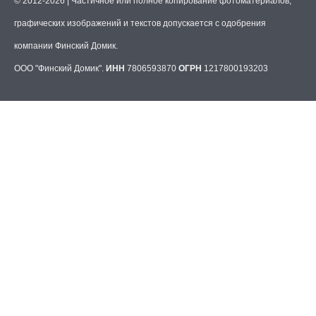
© 2012-2026 | Частичное или полное копирование фотоматериалов,
графических изображений и текстов допускается с одобрения
компании Финский Домик.
ООО "Финский Домик".
ИНН
7806593870
ОГРН
1217800193203