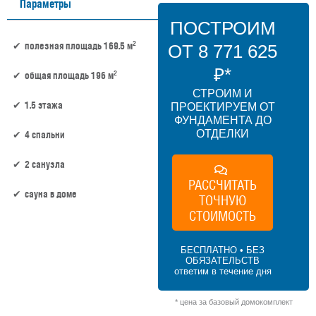
Параметры
ПОСТРОИМ
2
полезная площадь 169.5 м
ОТ 8 771 625
₽*
2
общая площадь 196 м
СТРОИМ И
1.5 этажа
ПРОЕКТИРУЕМ ОТ
ФУНДАМЕНТА ДО
ОТДЕЛКИ
4 спальни
2 санузла
РАССЧИТАТЬ
сауна в доме
ТОЧНУЮ
СТОИМОСТЬ
169.5 м² × 45 000 ₽/м² (150–200 м²) × 1.15
(1.5 этажа) × 1 (прямоугольная форма) =
БЕСПЛАТНО • БЕЗ
8 771 625 ₽
ОБЯЗАТЕЛЬСТВ
ответим в течение дня
* цена за базовый домокомплект