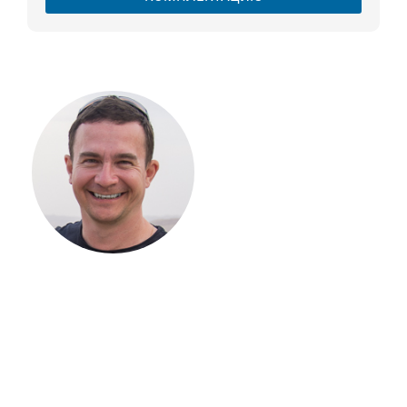
С ЧЕГО
НАЧАТЬ
СТРОИТЕЛЬСТВ
ВАШЕГО
ЗАГОРОДНОГО
ДОМА
Если вы хотите построить
дом, но не знаете, с чего
начать, — начните с простого
разговора 1-на-1 с
основателем нашей