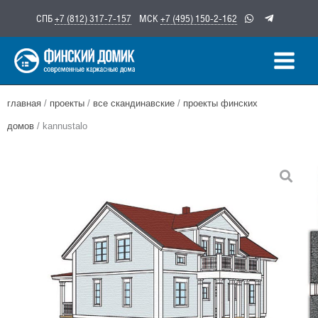
Перейти
СПБ
+7 (812) 317-7-157
МСК
+7 (495) 150-2-162
к
содержимому
главная
/
проекты
/
все скандинавские
/
проекты финских
домов
/ kannustalo