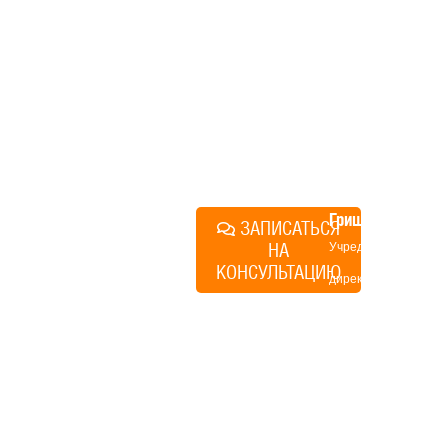
компании. Без навязывания
технологий, без обязательств
строиться у нас. Разберем
именно ваши вопросы и
поможем составить понятный
план действий.
Алексей
Грищенко
ЗАПИСАТЬСЯ
НА
Учредитель и
КОНСУЛЬТАЦИЮ
директор по
развитию
«Финского
домика»