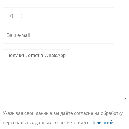
r
a
o
a
p
p
m
p
e
Указывая свои данные вы даёте согласие на обработку
персональных данных, в соответствии с
Политикой