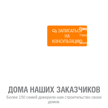
именно ваши вопросы и
поможем составить понятный
план действий.
Алексей
Грищенко
ЗАПИСАТЬСЯ
НА
Учредитель и
КОНСУЛЬТАЦИЮ
директор по
развитию
«Финского
домика»
ДОМА НАШИХ ЗАКАЗЧИКОВ
Более 150 семей доверили нам строительство своих
домов.