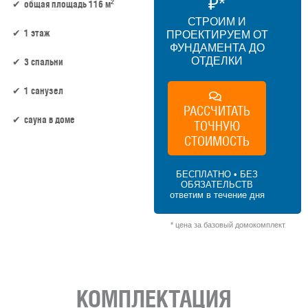
₽*
2
общая площадь 116 м
СТРОИМ И
1 этаж
ПРОЕКТИРУЕМ ОТ
ФУНДАМЕНТА ДО
ОТДЕЛКИ
3 спальни
1 санузел
РАССЧИТАТЬ
сауна в доме
ТОЧНУЮ
СТОИМОСТЬ
101 м² × 50 000 ₽/м² (100–150 м²) × 1 (1
этаж) × 1 (прямоугольная форма) = 5 050
БЕСПЛАТНО • БЕЗ
000 ₽
ОБЯЗАТЕЛЬСТВ
ответим в течение дня
* цена за базовый домокомплект
КОМПЛЕКТАЦИЯ