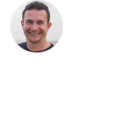
НАЧАТЬ
СТРОИТЕЛЬСТВ
ВАШЕГО
ЗАГОРОДНОГО
ДОМА
Если вы хотите построить
дом, но не знаете, с чего
начать, — начните с простого
разговора 1-на-1 с
основателем нашей
компании. Без навязывания
технологий, без обязательств
строиться у нас. Разберем