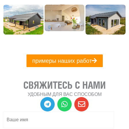
примеры наших работ
СВЯЖИТЕСЬ С НАМИ
УДОБНЫМ ДЛЯ ВАС СПОСОБОМ
T
W
E
e
h
n
l
a
v
e
t
e
g
s
l