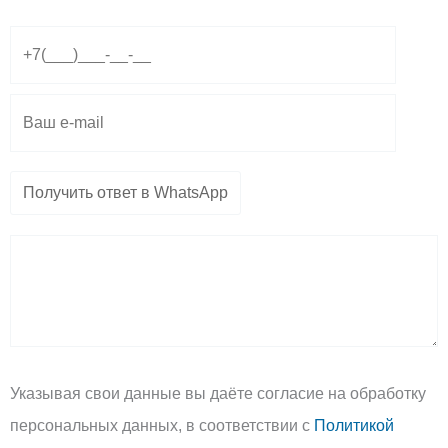
r
a
o
a
p
p
m
p
e
Указывая свои данные вы даёте согласие на обработку
персональных данных, в соответствии с
Политикой