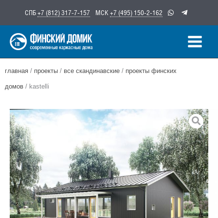
Перейти
СПБ
+7 (812) 317-7-157
МСК
+7 (495) 150-2-162
к
содержимому
главная
/
проекты
/
все скандинавские
/
проекты финских
домов
/ kastelli