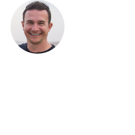
НАЧАТЬ
СТРОИТЕЛЬСТВ
ВАШЕГО
ЗАГОРОДНОГО
ДОМА
Если вы хотите построить
дом, но не знаете, с чего
начать, — начните с простого
разговора 1-на-1 с
основателем нашей
компании. Без навязывания
технологий, без обязательств
строиться у нас. Разберем