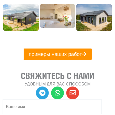
примеры наших работ
СВЯЖИТЕСЬ С НАМИ
УДОБНЫМ ДЛЯ ВАС СПОСОБОМ
T
W
E
e
h
n
l
a
v
e
t
e
g
s
l