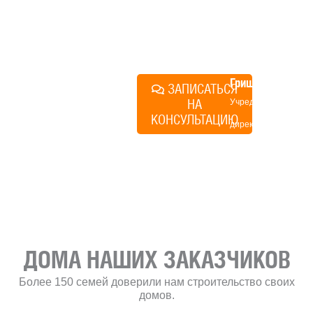
именно ваши вопросы и
поможем составить понятный
план действий.
Алексей
Грищенко
ЗАПИСАТЬСЯ
НА
Учредитель и
КОНСУЛЬТАЦИЮ
директор по
развитию
«Финского
домика»
ДОМА НАШИХ ЗАКАЗЧИКОВ
Более 150 семей доверили нам строительство своих
домов.