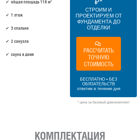
₽*
2
общая площадь 118 м
СТРОИМ И
1 этаж
ПРОЕКТИРУЕМ ОТ
ФУНДАМЕНТА ДО
ОТДЕЛКИ
3 спальни
2 санузла
РАССЧИТАТЬ
сауна в доме
ТОЧНУЮ
СТОИМОСТЬ
102 м² × 50 000 ₽/м² (100–150 м²) × 1 (1
этаж) × 1 (прямоугольная форма) = 5 100
БЕСПЛАТНО • БЕЗ
000 ₽
ОБЯЗАТЕЛЬСТВ
ответим в течение дня
* цена за базовый домокомплект
КОМПЛЕКТАЦИЯ