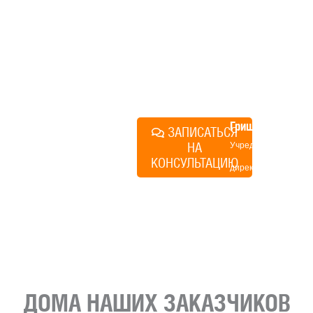
технологий, без обязательств
строиться у нас. Разберем
именно ваши вопросы и
поможем составить понятный
план действий.
Алексей
Грищенко
ЗАПИСАТЬСЯ
НА
Учредитель и
КОНСУЛЬТАЦИЮ
директор по
развитию
«Финского
домика»
ДОМА НАШИХ ЗАКАЗЧИКОВ