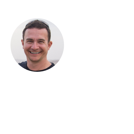
С ЧЕГО
НАЧАТЬ
СТРОИТЕЛЬСТВ
ВАШЕГО
ЗАГОРОДНОГО
ДОМА
Если вы хотите построить
дом, но не знаете, с чего
начать, — начните с простого
разговора 1-на-1 с
основателем нашей
компании. Без навязывания