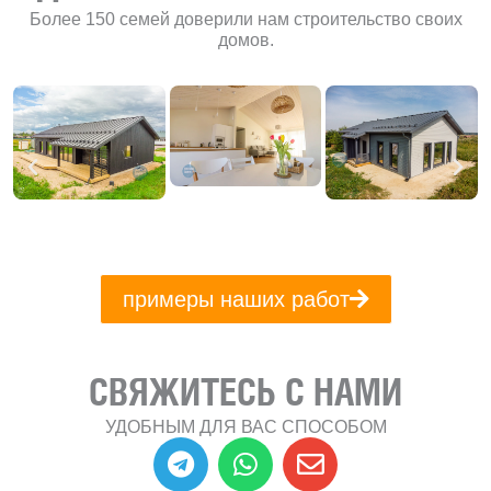
Более 150 семей доверили нам строительство своих
домов.
примеры наших работ
СВЯЖИТЕСЬ С НАМИ
УДОБНЫМ ДЛЯ ВАС СПОСОБОМ
T
W
E
e
h
n