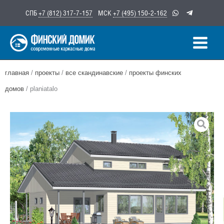
Перейти
СПБ
+7 (812) 317-7-157
МСК
+7 (495) 150-2-162
к
содержимому
главная
/
проекты
/
все скандинавские
/
проекты финских
домов
/ planiatalo