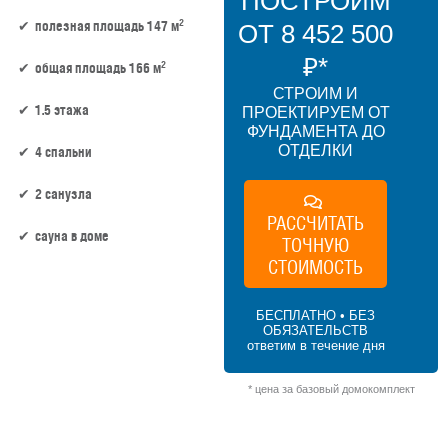
ПОСТРОИМ
2
полезная площадь 147 м
ОТ 8 452 500
₽*
2
общая площадь 166 м
СТРОИМ И
1.5 этажа
ПРОЕКТИРУЕМ ОТ
ФУНДАМЕНТА ДО
ОТДЕЛКИ
4 спальни
2 санузла
РАССЧИТАТЬ
сауна в доме
ТОЧНУЮ
СТОИМОСТЬ
147 м² × 50 000 ₽/м² (100–150 м²) × 1.15
(1.5 этажа) × 1 (прямоугольная форма) =
БЕСПЛАТНО • БЕЗ
8 452 500 ₽
ОБЯЗАТЕЛЬСТВ
ответим в течение дня
* цена за базовый домокомплект