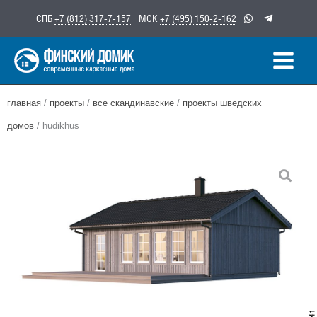
Перейти
СПБ
+7 (812) 317-7-157
МСК
+7 (495) 150-2-162
к
содержимому
главная
/
проекты
/
все скандинавские
/
проекты шведских
домов
/ hudikhus