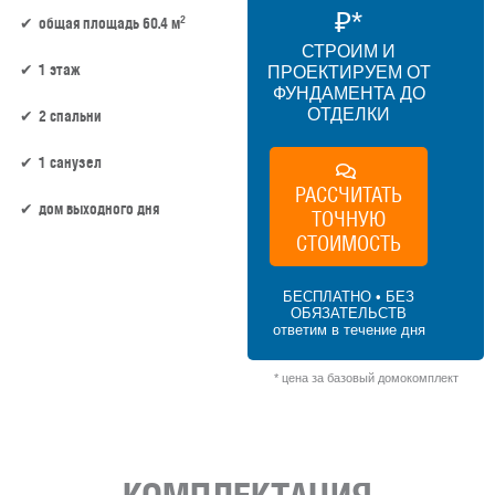
₽*
2
общая площадь 60.4 м
СТРОИМ И
1 этаж
ПРОЕКТИРУЕМ ОТ
ФУНДАМЕНТА ДО
ОТДЕЛКИ
2 спальни
1 санузел
РАССЧИТАТЬ
дом выходного дня
ТОЧНУЮ
СТОИМОСТЬ
40.4 м² × 70 000 ₽/м² (0–50 м²) × 1 (1
этаж) × 1 (прямоугольная форма) = 2 828
БЕСПЛАТНО • БЕЗ
000 ₽
ОБЯЗАТЕЛЬСТВ
ответим в течение дня
* цена за базовый домокомплект