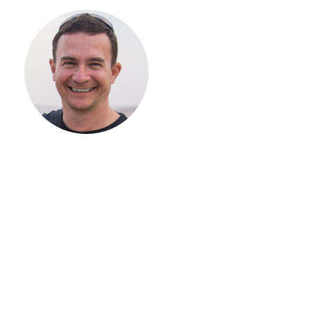
С ЧЕГО
НАЧАТЬ
СТРОИТЕЛЬСТВ
ВАШЕГО
ЗАГОРОДНОГО
ДОМА
Если вы хотите построить
дом, но не знаете, с чего
начать, — начните с простого
разговора 1-на-1 с
основателем нашей
компании. Без навязывания
технологий, без обязательств
строиться у нас. Разберем