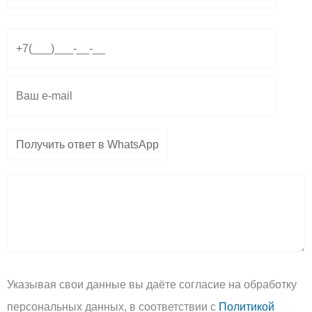
g
s
l
r
a
o
a
p
p
m
p
e
Указывая свои данные вы даёте согласие на обработку
персональных данных, в соответствии с
Политикой