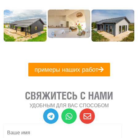
примеры наших работ
СВЯЖИТЕСЬ С НАМИ
УДОБНЫМ ДЛЯ ВАС СПОСОБОМ
T
W
E
e
h
n
l
a
v
e
t
e