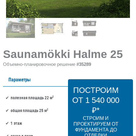
Saunamökki Halme 25
Объемно-планировочное решение
#35289
Параметры
ПОСТРОИМ
2
полезная площадь 22 м
ОТ 1 540 000
₽*
2
общая площадь 25 м
СТРОИМ И
1 этаж
ПРОЕКТИРУЕМ ОТ
ФУНДАМЕНТА ДО
ОТДЕЛКИ
сауна в доме