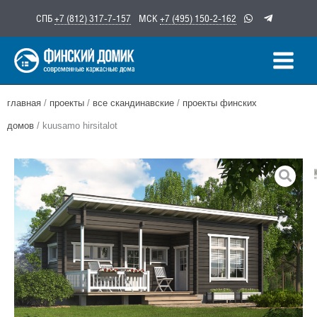
Перейти
СПБ
+7 (812) 317-7-157
МСК
+7 (495) 150-2-162
к
содержимому
главная
/
проекты
/
все скандинавские
/
проекты финских
домов
/ kuusamo hirsitalot