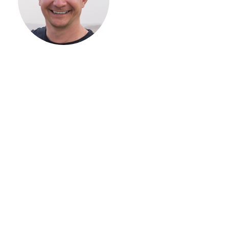
ВАШЕГО
ЗАГОРОДНОГО
ДОМА
Если вы хотите построить
дом, но не знаете, с чего
начать, — начните с простого
разговора 1-на-1 с
основателем нашей
компании. Без навязывания
технологий, без обязательств
строиться у нас. Разберем
именно ваши вопросы и
поможем составить понятный
план действий.