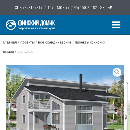
Перейти
СПБ
+7 (812) 317-7-157
МСК
+7 (495) 150-2-162
к
содержимому
главная
/
проекты
/
все скандинавские
/
проекты финских
домов
/ planiatalo