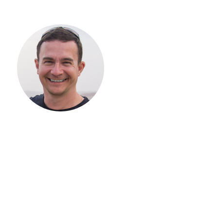
С ЧЕГО
НАЧАТЬ
СТРОИТЕЛЬСТВ
ВАШЕГО
ЗАГОРОДНОГО
ДОМА
Если вы хотите построить
дом, но не знаете, с чего
начать, — начните с простого
разговора 1-на-1 с
основателем нашей
компании. Без навязывания
технологий, без обязательств