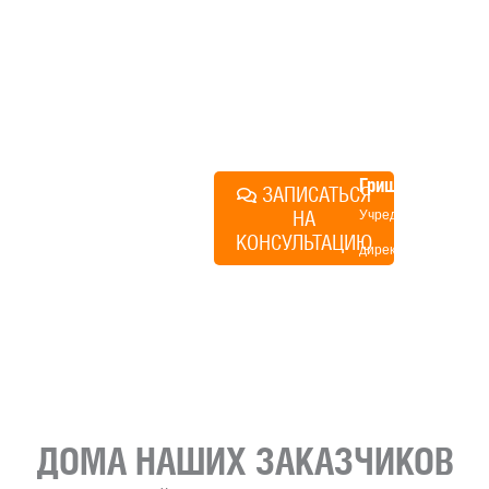
строиться у нас. Разберем
именно ваши вопросы и
поможем составить понятный
план действий.
Алексей
Грищенко
ЗАПИСАТЬСЯ
НА
Учредитель и
КОНСУЛЬТАЦИЮ
директор по
развитию
«Финского
домика»
ДОМА НАШИХ ЗАКАЗЧИКОВ