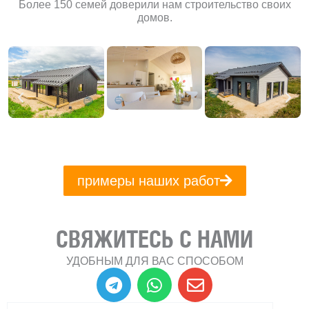
Более 150 семей доверили нам строительство своих
домов.
примеры наших работ
СВЯЖИТЕСЬ С НАМИ
УДОБНЫМ ДЛЯ ВАС СПОСОБОМ
T
W
E
e
h
n