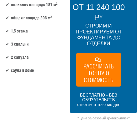
2
полезная площадь 181 м
ОТ 11 240 100
₽*
2
общая площадь 203 м
СТРОИМ И
1.5 этажа
ПРОЕКТИРУЕМ ОТ
ФУНДАМЕНТА ДО
ОТДЕЛКИ
3 спальни
2 санузла
РАССЧИТАТЬ
сауна в доме
ТОЧНУЮ
СТОИМОСТЬ
181 м² × 45 000 ₽/м² (150–200 м²) × 1.15
(1.5 этажа) × 1,2 (сложная форма) = 11
БЕСПЛАТНО • БЕЗ
240 100 ₽
ОБЯЗАТЕЛЬСТВ
ответим в течение дня
* цена за базовый домокомплект