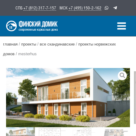
Перейти
СПБ
+7 (812) 317-7-157
МСК
+7 (495) 150-2-162
к
содержимому
главная
/
проекты
/
все скандинавские
/
проекты норвежских
домов
/ mesterhus