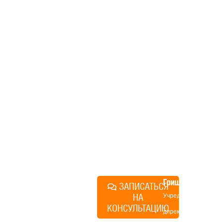
дом, но не знаете, с чего
начать, — начните с простого
разговора 1-на-1 с
основателем нашей
компании. Без навязывания
технологий, без обязательств
строиться у нас. Разберем
именно ваши вопросы и
поможем составить понятный
план действий.
Алексей
Грищенко
ЗАПИСАТЬСЯ
НА
Учредитель и
КОНСУЛЬТАЦИЮ
директор по