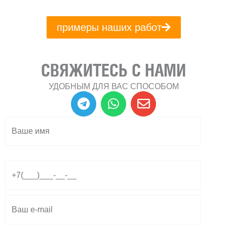
примеры наших работ
СВЯЖИТЕСЬ С НАМИ
УДОБНЫМ ДЛЯ ВАС СПОСОБОМ
T
W
E
e
h
n
l
a
v
e
t
e
g
s
l
r
a
o
a
p
p
m
p
e