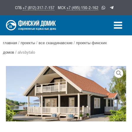
Перейти
СПБ
+7 (812) 317-7-157
МСК
+7 (495) 150-2-162
к
содержимому
главная
/
проекты
/
все скандинавские
/
проекты финских
домов
/ alvsbytalo