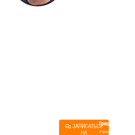
ДОМА
Если вы хотите построить
дом, но не знаете, с чего
начать, — начните с простого
разговора 1-на-1 с
основателем нашей
компании. Без навязывания
технологий, без обязательств
строиться у нас. Разберем
именно ваши вопросы и
поможем составить понятный
план действий.
Алексей
Грищенко
ЗАПИСАТЬСЯ
НА
Учредитель и