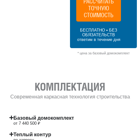
РАССЧИТАТЬ
ТОЧНУЮ
129.4 м² × 50 000 ₽/м² (100–150 м²) × 1.15
(1.5 этажа) × 1 (прямоугольная форма) =
СТОИМОСТЬ
7 440 500 ₽
БЕСПЛАТНО • БЕЗ
ОБЯЗАТЕЛЬСТВ
ответим в течение дня
* цена за базовый домокомплект
КОМПЛЕКТАЦИЯ
Современная каркасная технология строительства
Базовый домокомплект
от 7 440 500 ₽
Теплый контур
по запросу