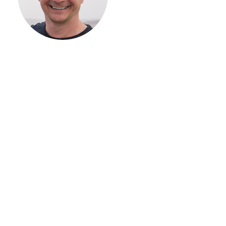
ВАШЕГО
ЗАГОРОДНОГО
ДОМА
Если вы хотите построить
дом, но не знаете, с чего
начать, — начните с простого
разговора 1-на-1 с
основателем нашей
компании. Без навязывания
технологий, без обязательств
строиться у нас. Разберем
именно ваши вопросы и
поможем составить понятный
план действий.
Алексей