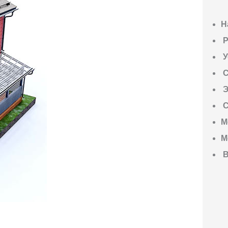
Н
P
У
С
Э
С
М
М
В