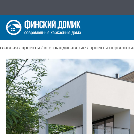
Перейти
к
содержимому
главная
/
проекты
/
все скандинавские
/
проекты норвежски