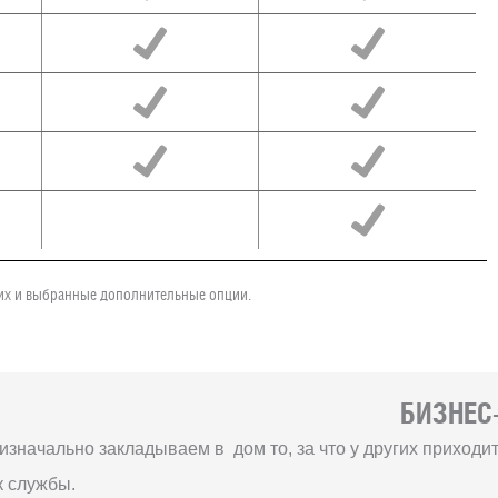
чих и выбранные дополнительные опции.
БИЗНЕС-
изначально закладываем в дом то, за что у других приход
к службы.