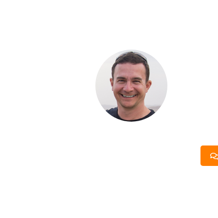
С ЧЕ
ДОМА
Если вы хот
компании. Б
составить п