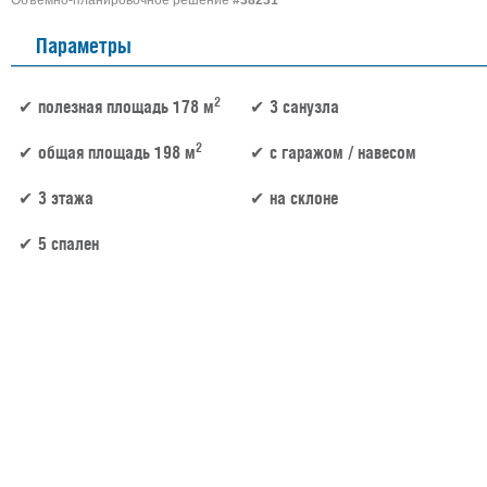
Объемно-планировочное решение
#38231
Параметры
2
полезная площадь 178 м
3 санузла
2
общая площадь 198 м
c гаражом / навесом
3 этажа
на склоне
5 спален
178 м² × 45 000 ₽/м² (150–200 м²) × 1 (3 этаж) × 1 (прямоугольная форма) = 8 010 000