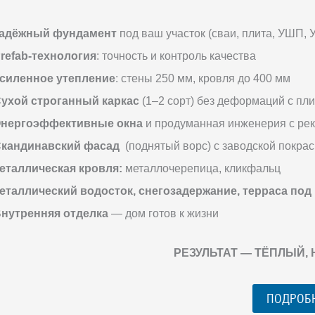
адёжный фундамент
под ваш участок (сваи, плита, УШП, 
refab-технология
: точность и контроль качества
силенное утепление
: стены 250 мм, кровля до 400 мм
ухой строганный каркас
(1–2 сорт) без деформаций с пл
нергоэффективные окна
и продуманная инженерия с ре
кандинавский фасад
(поднятый ворс) с заводской покрас
еталлическая кровля:
металлочерепица, кликфальц
еталлический водосток, снегозадержание, терраса под
нутренняя отделка
— дом готов к жизни
РЕЗУЛЬТАТ — ТЁПЛЫЙ,
ПОДРОБ