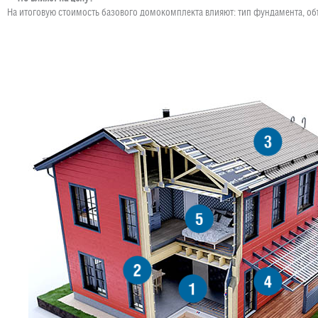
На итоговую стоимость базового домокомплекта влияют: тип фундамента, об
3
5
2
4
1