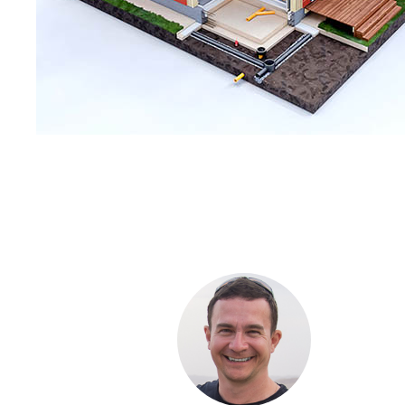
С ЧЕ
ДОМА
Если вы хот
компании. Б
составить п