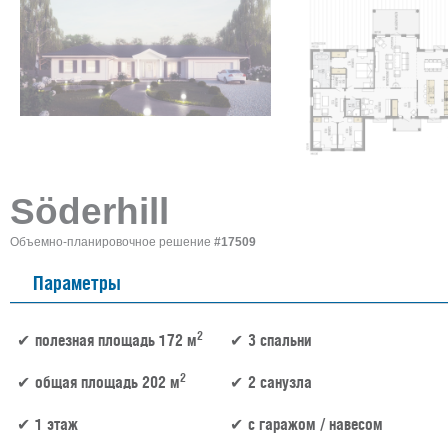
Söderhill
Объемно-планировочное решение
#17509
Параметры
2
полезная площадь 172 м
3 спальни
2
общая площадь 202 м
2 санузла
1 этаж
c гаражом / навесом