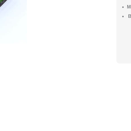
М
В
ГО НАЧАТЬ СТРОИТЕЛЬСТВО ВАШЕ
ите построить дом, но не знаете, с чего начать, — начните с просто
ез навязывания технологий, без обязательств строиться у нас. Р
онятный план действий.