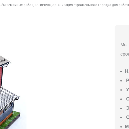
ъём земляных работ, логистика, организация строительного городка для рабо
Мы 
сро
Н
P
У
С
Э
С
М