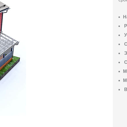
Н
P
У
С
Э
С
М
М
В