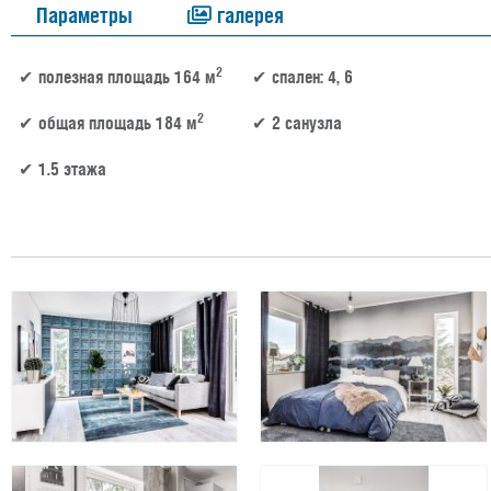
Параметры
галерея
2
полезная площадь 164 м
спален: 4, 6
2
общая площадь 184 м
2 санузла
1.5 этажа
164 м² × 45 000 ₽/м² (150–200 м²) × 1.15 (1.5 этажа) × 1 (прямоугольная форма) = 8 48