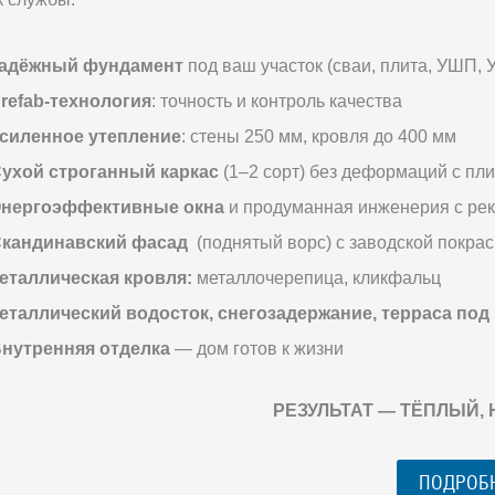
адёжный фундамент
под ваш участок (сваи, плита, УШП, 
refab-технология
: точность и контроль качества
силенное утепление
: стены 250 мм, кровля до 400 мм
ухой строганный каркас
(1–2 сорт) без деформаций с пл
нергоэффективные окна
и продуманная инженерия с ре
кандинавский фасад
(поднятый ворс) с заводской покрас
еталлическая кровля:
металлочерепица, кликфальц
еталлический водосток, снегозадержание, терраса под
нутренняя отделка
— дом готов к жизни
РЕЗУЛЬТАТ — ТЁПЛЫЙ,
ПОДРОБ