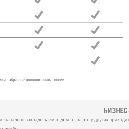
чих и выбранные дополнительные опции.
БИЗНЕС-
изначально закладываем в дом то, за что у других приход
к службы.