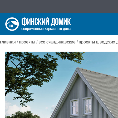
Перейти
к
содержимому
главная
/
проекты
/
все скандинавские
/
проекты шведских 