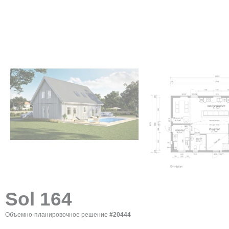
Sol 164
Объемно-планировочное решение
#20444