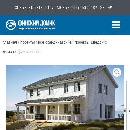
Перейти
СПБ
+7 (812) 317-7-157
МСК
+7 (495) 150-2-162
к
содержимому
главная
/
проекты
/
все скандинавские
/
проекты шведских
домов
/ hjaltevadshus