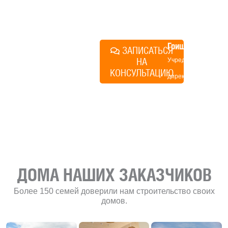
поможем составить понятный
план действий.
Алексей
Грищенко
ЗАПИСАТЬСЯ
НА
Учредитель и
КОНСУЛЬТАЦИЮ
директор по
развитию
«Финского
домика»
ДОМА НАШИХ ЗАКАЗЧИКОВ
Более 150 семей доверили нам строительство своих
домов.