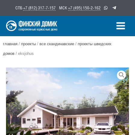
Перейти
СПБ
+7 (812) 317-7-157
МСК
+7 (495) 150-2-162
к
содержимому
главная
/
проекты
/
все скандинавские
/
проекты шведских
домов
/ eksjohus