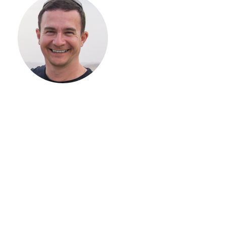
НАЧАТЬ
СТРОИТЕЛЬСТВ
ВАШЕГО
ЗАГОРОДНОГО
ДОМА
Если вы хотите построить
дом, но не знаете, с чего
начать, — начните с простого
разговора 1-на-1 с
основателем нашей
компании. Без навязывания
технологий, без обязательств
строиться у нас. Разберем
именно ваши вопросы и