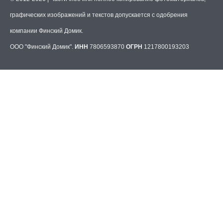
графических изображений и текстов допускается с одобрения
компании Финский Домик.
ООО "Финский Домик".
ИНН
7806593870
ОГРН
1217800193203