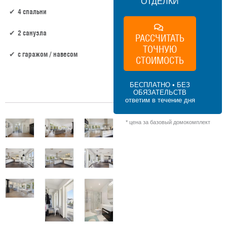
ОТДЕЛКИ
4 спальни
2 санузла
РАССЧИТАТЬ
ТОЧНУЮ
c гаражом / навесом
СТОИМОСТЬ
180 м² × 45 000 ₽/м² (150–200 м²) × 1 (1
БЕСПЛАТНО • БЕЗ
этаж) × 1,2 (сложная форма) = 9 720 000 ₽
ОБЯЗАТЕЛЬСТВ
ответим в течение дня
* цена за базовый домокомплект