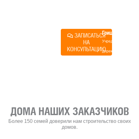
поможем составить понятный
план действий.
Алексей
Грищенко
ЗАПИСАТЬСЯ
НА
Учредитель и
КОНСУЛЬТАЦИЮ
директор по
развитию
«Финского
домика»
ДОМА НАШИХ ЗАКАЗЧИКОВ
Более 150 семей доверили нам строительство своих
домов.