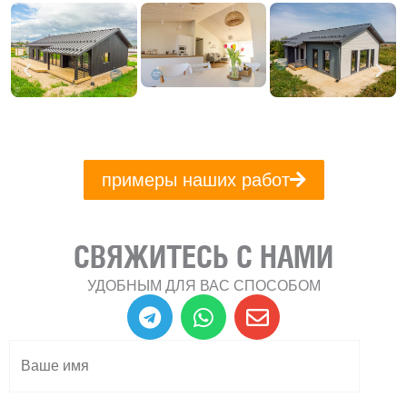
примеры наших работ
СВЯЖИТЕСЬ С НАМИ
УДОБНЫМ ДЛЯ ВАС СПОСОБОМ
T
W
E
e
h
n
l
a
v
e
t
e
g
s
l