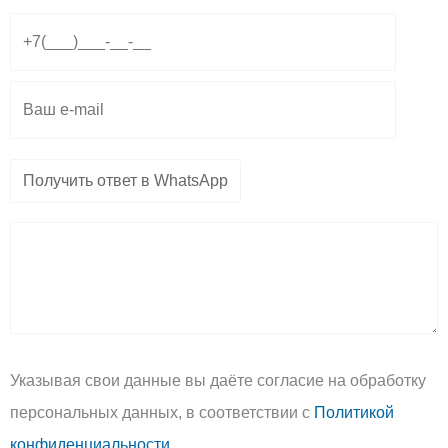
r
a
o
a
p
p
m
p
e
Указывая свои данные вы даёте согласие на обработку
персональных данных, в соответствии с
Политикой
конфиденциальности