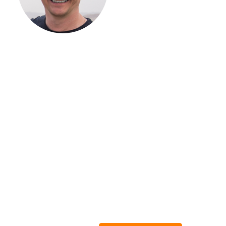
ЗАГОРОДНОГО
ДОМА
Если вы хотите построить
дом, но не знаете, с чего
начать, — начните с простого
разговора 1-на-1 с
основателем нашей
компании. Без навязывания
технологий, без обязательств
строиться у нас. Разберем
именно ваши вопросы и
поможем составить понятный
план действий.
Алексей