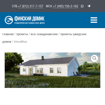
Перейти
СПБ
+7 (812) 317-7-157
МСК
+7 (495) 150-2-162
к
содержимому
главная
/
проекты
/
все скандинавские
/
проекты шведских
домов
/ trivselhus