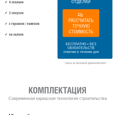
ОТДЕЛКИ
4 спальни
2 санузла
РАССЧИТАТЬ
c гаражом / навесом
ТОЧНУЮ
СТОИМОСТЬ
на склоне
БЕСПЛАТНО • БЕЗ
ОБЯЗАТЕЛЬСТВ
149.9 м² × 50 000 ₽/м² (100–150 м²) × 1.2
ответим в течение дня
(2 этажа) × 1 (прямоугольная форма) = 8
994 000 ₽
* цена за базовый домокомплект
КОМПЛЕКТАЦИЯ
Современная каркасная технология строительства