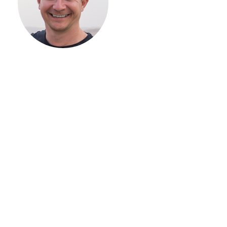
ВАШЕГО
ЗАГОРОДНОГО
ДОМА
Если вы хотите построить
дом, но не знаете, с чего
начать, — начните с простого
разговора 1-на-1 с
основателем нашей
компании. Без навязывания
технологий, без обязательств
строиться у нас. Разберем
именно ваши вопросы и
поможем составить понятный
план действий.