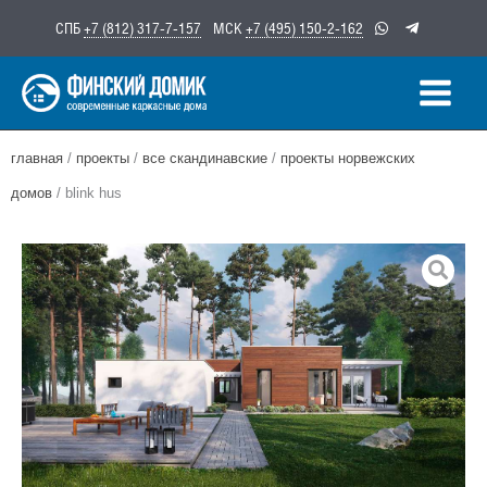
Перейти
СПБ
+7 (812) 317-7-157
МСК
+7 (495) 150-2-162
к
содержимому
главная
/
проекты
/
все скандинавские
/
проекты норвежских
домов
/ blink hus