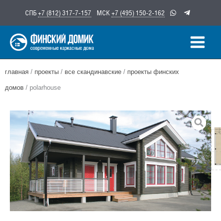
Перейти
СПБ
+7 (812) 317-7-157
МСК
+7 (495) 150-2-162
к
содержимому
главная
/
проекты
/
все скандинавские
/
проекты финских
домов
/ polarhouse