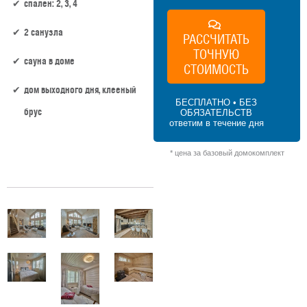
спален: 2, 3, 4
2 санузла
РАССЧИТАТЬ
ТОЧНУЮ
сауна в доме
СТОИМОСТЬ
дом выходного дня, клееный
БЕСПЛАТНО • БЕЗ
брус
ОБЯЗАТЕЛЬСТВ
ответим в течение дня
106 м² × 50 000 ₽/м² (100–150 м²) × 1.15
* цена за базовый домокомплект
(1.5 этажа) × 1 (прямоугольная форма) =
6 095 000 ₽