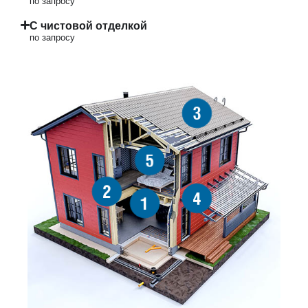
по запросу
С чистовой отделкой
по запросу
3
5
2
4
1