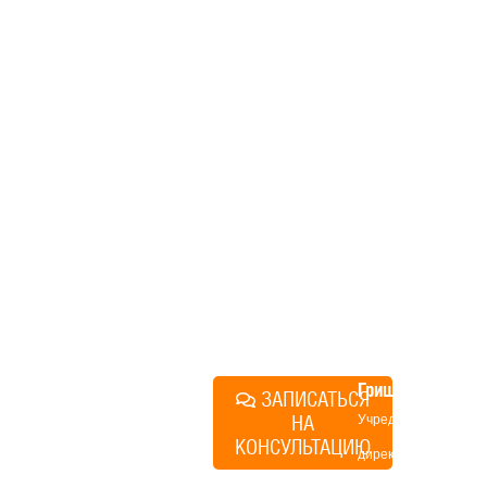
дом, но не знаете, с чего
начать, — начните с простого
разговора 1-на-1 с
основателем нашей
компании. Без навязывания
технологий, без обязательств
строиться у нас. Разберем
именно ваши вопросы и
поможем составить понятный
план действий.
Алексей
Грищенко
ЗАПИСАТЬСЯ
НА
Учредитель и
КОНСУЛЬТАЦИЮ
директор по