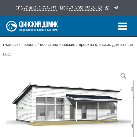
Перейти
СПБ
+7 (812) 317-7-157
МСК
+7 (495) 150-2-162
к
содержимому
главная
/
проекты
/
все скандинавские
/
проекты финских домов
/ teri
talot