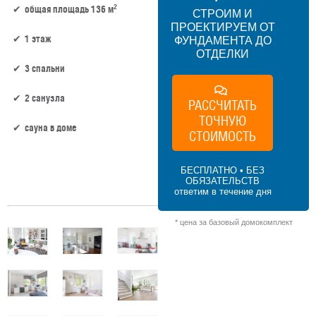
2
общая площадь 136 м
СТРОИМ И
ПРОЕКТИРУЕМ ОТ
1 этаж
ФУНДАМЕНТА ДО
ОТДЕЛКИ
3 спальни
2 санузла
РАССЧИТАТЬ
ТОЧНУЮ
сауна в доме
СТОИМОСТЬ
124 м² × 50 000 ₽/м² (100–150 м²) × 1 (1
БЕСПЛАТНО • БЕЗ
этаж) × 1 (прямоугольная форма) = 6 200
ОБЯЗАТЕЛЬСТВ
000 ₽
ответим в течение дня
* цена за базовый домокомплект