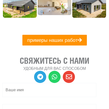
примеры наших работ
СВЯЖИТЕСЬ С НАМИ
УДОБНЫМ ДЛЯ ВАС СПОСОБОМ
T
W
E
e
h
n
l
a
v
e
t
e
g
s
l
r
a
o