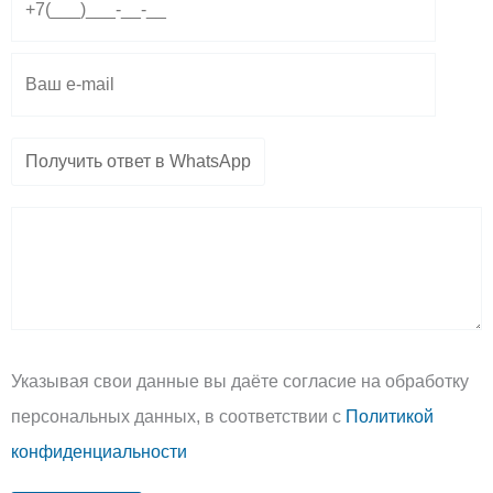
a
p
p
m
p
e
Указывая свои данные вы даёте согласие на обработку
персональных данных, в соответствии с
Политикой
конфиденциальности