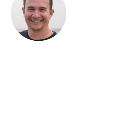
СТРОИТЕЛЬСТВ
ВАШЕГО
ЗАГОРОДНОГО
ДОМА
Если вы хотите построить
дом, но не знаете, с чего
начать, — начните с простого
разговора 1-на-1 с
основателем нашей
компании. Без навязывания
технологий, без обязательств
строиться у нас. Разберем
именно ваши вопросы и
поможем составить понятный