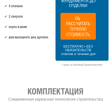
ФУНДАМЕНТА ДО
ОТДЕЛКИ
3 спальни
2 санузла
РАССЧИТАТЬ
сауна в доме
ТОЧНУЮ
СТОИМОСТЬ
дом выходного дня, дуплекс
БЕСПЛАТНО • БЕЗ
ОБЯЗАТЕЛЬСТВ
82.5 м² × 60 000 ₽/м² (50–100 м²) × 1.15
ответим в течение дня
(1.5 этажа) × 1 (прямоугольная форма) =
5 692 500 ₽
* цена за базовый домокомплект
КОМПЛЕКТАЦИЯ
Современная каркасная технология строительства