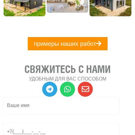
примеры наших работ
СВЯЖИТЕСЬ С НАМИ
УДОБНЫМ ДЛЯ ВАС СПОСОБОМ
T
W
E
e
h
n
l
a
v
e
t
e
g
s
l
r
a
o
a
p
p