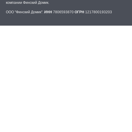
компании Финский Домик.
ООО "Финский Домик".
ИНН
7806593870
ОГРН
1217800193203