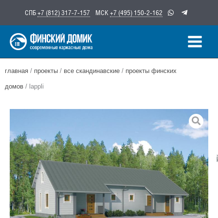
Перейти
СПБ
+7 (812) 317-7-157
МСК
+7 (495) 150-2-162
к
содержимому
главная
/
проекты
/
все скандинавские
/
проекты финских
домов
/ lappli