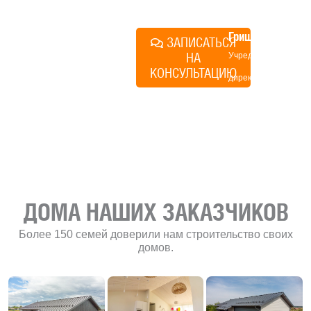
план действий.
Алексей
Грищенко
ЗАПИСАТЬСЯ
НА
Учредитель и
КОНСУЛЬТАЦИЮ
директор по
развитию
«Финского
домика»
ДОМА НАШИХ ЗАКАЗЧИКОВ
Более 150 семей доверили нам строительство своих
домов.