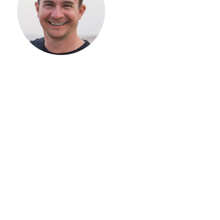
ВАШЕГО
ЗАГОРОДНОГО
ДОМА
Если вы хотите построить
дом, но не знаете, с чего
начать, — начните с простого
разговора 1-на-1 с
основателем нашей
компании. Без навязывания
технологий, без обязательств
строиться у нас. Разберем
именно ваши вопросы и
поможем составить понятный