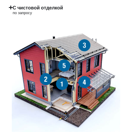
С чистовой отделкой
по запросу
3
5
2
4
1