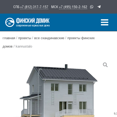
Перейти
СПБ
+7 (812) 317-7-157
МСК
+7 (495) 150-2-162
к
содержимому
главная
/
проекты
/
все скандинавские
/
проекты финских
домов
/ kannustalo