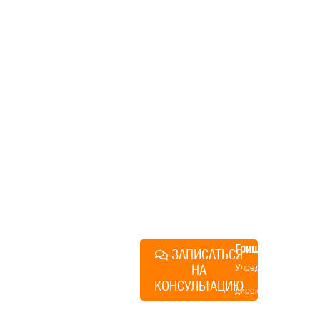
дом, но не знаете, с чего
начать, — начните с простого
разговора 1-на-1 с
основателем нашей
компании. Без навязывания
технологий, без обязательств
строиться у нас. Разберем
именно ваши вопросы и
поможем составить понятный
план действий.
Алексей
Грищенко
ЗАПИСАТЬСЯ
НА
Учредитель и
КОНСУЛЬТАЦИЮ
директор по
развитию