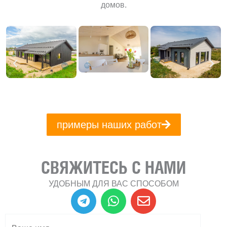
домов.
примеры наших работ
СВЯЖИТЕСЬ С НАМИ
УДОБНЫМ ДЛЯ ВАС СПОСОБОМ
T
W
E
e
h
n
l
a
v