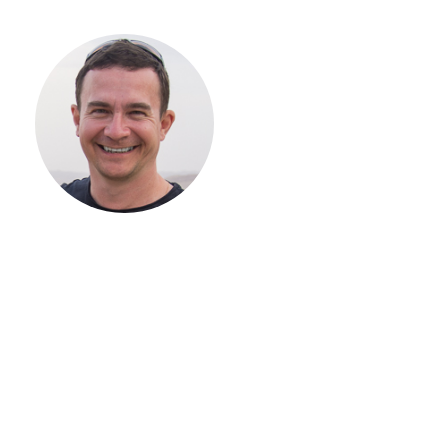
С ЧЕГО
НАЧАТЬ
СТРОИТЕЛЬСТВ
ВАШЕГО
ЗАГОРОДНОГО
ДОМА
Если вы хотите построить
дом, но не знаете, с чего
начать, — начните с простого
разговора 1-на-1 с
основателем нашей
компании. Без навязывания
технологий, без обязательств