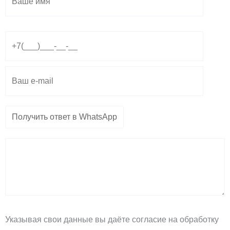
e
t
e
g
s
l
r
a
o
a
p
p
m
p
e
Указывая свои данные вы даёте согласие на обработку