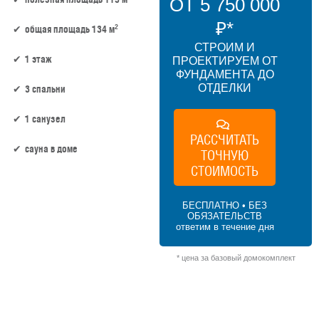
ОТ 5 750 000
₽*
2
общая площадь 134 м
СТРОИМ И
1 этаж
ПРОЕКТИРУЕМ ОТ
ФУНДАМЕНТА ДО
ОТДЕЛКИ
3 спальни
1 санузел
РАССЧИТАТЬ
сауна в доме
ТОЧНУЮ
СТОИМОСТЬ
115 м² × 50 000 ₽/м² (100–150 м²) × 1 (1
этаж) × 1 (прямоугольная форма) = 5 750
БЕСПЛАТНО • БЕЗ
000 ₽
ОБЯЗАТЕЛЬСТВ
ответим в течение дня
* цена за базовый домокомплект