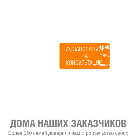
строиться у нас. Разберем
именно ваши вопросы и
поможем составить понятный
план действий.
Алексей
Грищенко
ЗАПИСАТЬСЯ
НА
Учредитель и
КОНСУЛЬТАЦИЮ
директор по
развитию
«Финского
домика»
ДОМА НАШИХ ЗАКАЗЧИКОВ
Более 150 семей доверили нам строительство своих