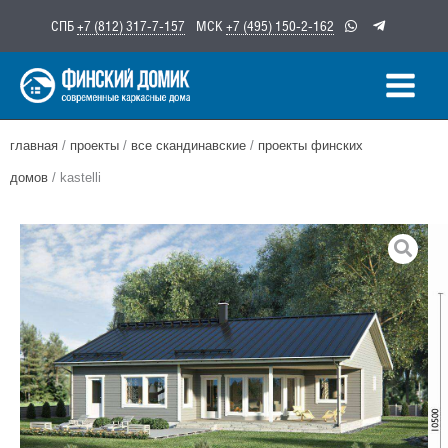
Перейти
СПБ
+7 (812) 317-7-157
МСК
+7 (495) 150-2-162
к
содержимому
главная
/
проекты
/
все скандинавские
/
проекты финских
домов
/ kastelli