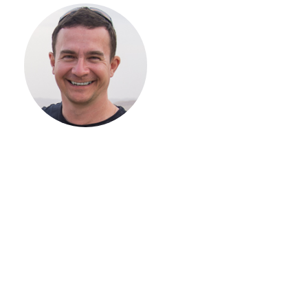
С ЧЕГО
НАЧАТЬ
СТРОИТЕЛЬСТВ
ВАШЕГО
ЗАГОРОДНОГО
ДОМА
Если вы хотите построить
дом, но не знаете, с чего
начать, — начните с простого
разговора 1-на-1 с
основателем нашей
компании. Без навязывания
технологий, без обязательств
строиться у нас. Разберем