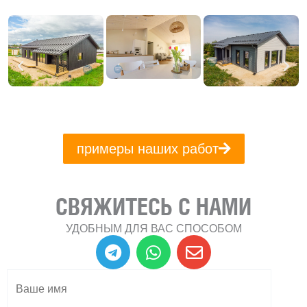
примеры наших работ
СВЯЖИТЕСЬ С НАМИ
УДОБНЫМ ДЛЯ ВАС СПОСОБОМ
T
W
E
e
h
n
l
a
v
e
t
e