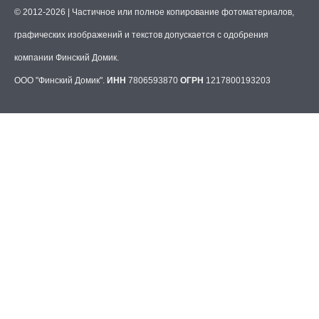
© 2012-2026 | Частичное или полное копирование фотоматериалов,
графических изображений и текстов допускается с одобрения
компании Финский Домик.
ООО "Финский Домик".
ИНН
7806593870
ОГРН
1217800193203