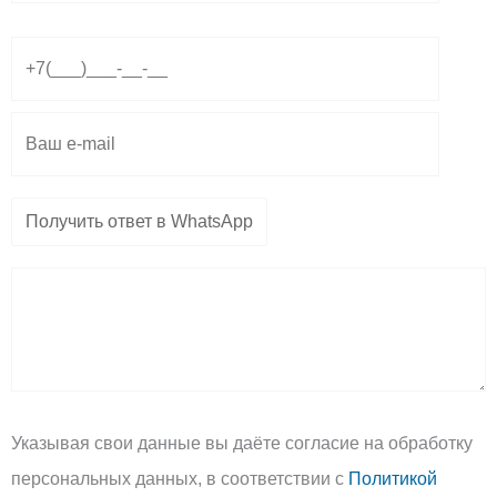
g
s
l
r
a
o
a
p
p
m
p
e
Указывая свои данные вы даёте согласие на обработку
персональных данных, в соответствии с
Политикой