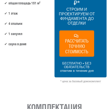
₽*
2
общая площадь 151 м
СТРОИМ И
1 этаж
ПРОЕКТИРУЕМ ОТ
ФУНДАМЕНТА ДО
ОТДЕЛКИ
4 спальни
1 санузел
РАССЧИТАТЬ
сауна в доме
ТОЧНУЮ
СТОИМОСТЬ
132 м² × 50 000 ₽/м² (100–150 м²) × 1 (1
этаж) × 1 (прямоугольная форма) = 6 600
БЕСПЛАТНО • БЕЗ
000 ₽
ОБЯЗАТЕЛЬСТВ
ответим в течение дня
* цена за базовый домокомплект
КОМПЛЕКТАЦИЯ