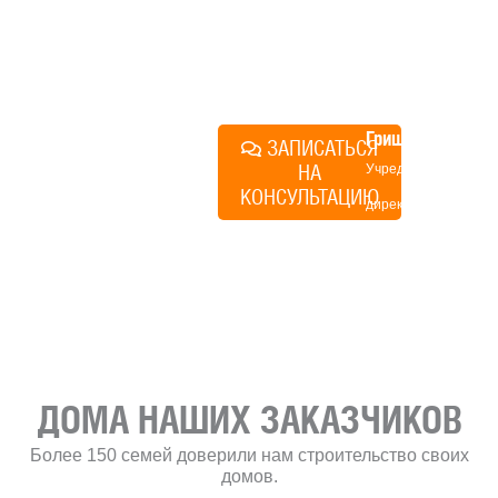
именно ваши вопросы и
поможем составить понятный
план действий.
Алексей
Грищенко
ЗАПИСАТЬСЯ
НА
Учредитель и
КОНСУЛЬТАЦИЮ
директор по
развитию
«Финского
домика»
ДОМА НАШИХ ЗАКАЗЧИКОВ
Более 150 семей доверили нам строительство своих
домов.