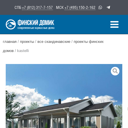
Перейти
СПБ
+7 (812) 317-7-157
МСК
+7 (495) 150-2-162
к
содержимому
главная
/
проекты
/
все скандинавские
/
проекты финских
домов
/ kastelli