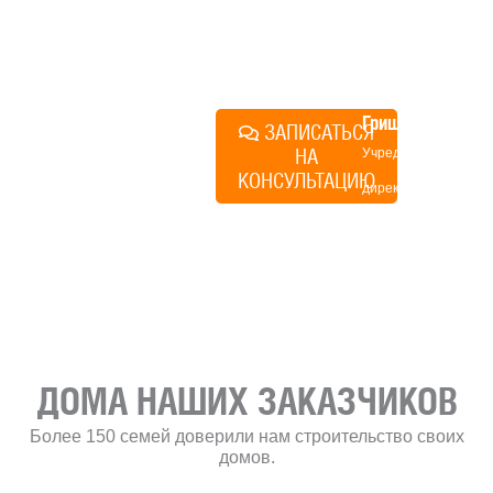
поможем составить понятный
план действий.
Алексей
Грищенко
ЗАПИСАТЬСЯ
НА
Учредитель и
КОНСУЛЬТАЦИЮ
директор по
развитию
«Финского
домика»
ДОМА НАШИХ ЗАКАЗЧИКОВ
Более 150 семей доверили нам строительство своих
домов.