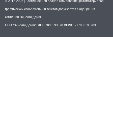
© 2012-2026 | Частичное или полное копирование фотоматериалов,
графических изображений и текстов допускается с одобрения
компании Финский Домик.
ООО "Финский Домик".
ИНН
7806593870
ОГРН
1217800193203