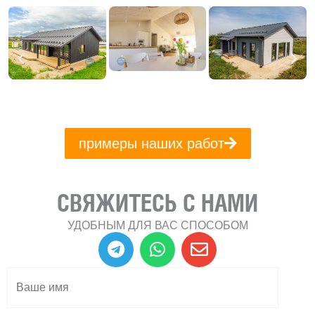
примеры наших работ
СВЯЖИТЕСЬ С НАМИ
УДОБНЫМ ДЛЯ ВАС СПОСОБОМ
T
W
E
e
h
n
l
a
v
e
t
e
g
s
l