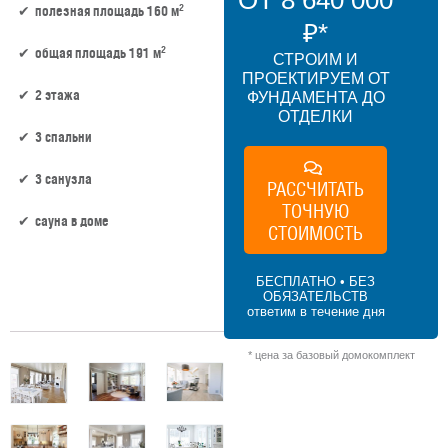
ОТ 8 640 000
2
полезная площадь 160 м
₽*
2
общая площадь 191 м
СТРОИМ И
ПРОЕКТИРУЕМ ОТ
2 этажа
ФУНДАМЕНТА ДО
ОТДЕЛКИ
3 спальни
3 санузла
РАССЧИТАТЬ
ТОЧНУЮ
сауна в доме
СТОИМОСТЬ
160 м² × 45 000 ₽/м² (150–200 м²) × 1.2 (2
БЕСПЛАТНО • БЕЗ
этажа) × 1 (прямоугольная форма) = 8
ОБЯЗАТЕЛЬСТВ
640 000 ₽
ответим в течение дня
* цена за базовый домокомплект