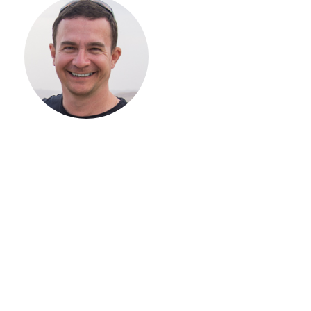
НАЧАТЬ
СТРОИТЕЛЬСТВ
ВАШЕГО
ЗАГОРОДНОГО
ДОМА
Если вы хотите построить
дом, но не знаете, с чего
начать, — начните с простого
разговора 1-на-1 с
основателем нашей
компании. Без навязывания
технологий, без обязательств
строиться у нас. Разберем
именно ваши вопросы и