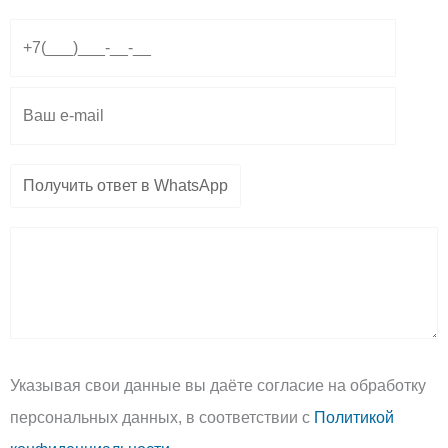
r
a
o
a
p
p
m
p
e
Указывая свои данные вы даёте согласие на обработку
персональных данных, в соответствии с
Политикой