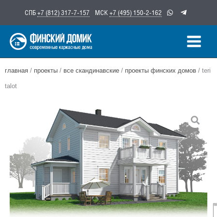
Перейти
СПБ
+7 (812) 317-7-157
МСК
+7 (495) 150-2-162
к
содержимому
главная
/
проекты
/
все скандинавские
/
проекты финских домов
/ teri
talot