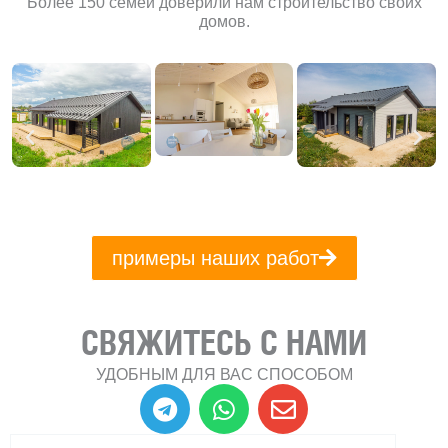
Более 150 семей доверили нам строительство своих
домов.
примеры наших работ
СВЯЖИТЕСЬ С НАМИ
УДОБНЫМ ДЛЯ ВАС СПОСОБОМ
T
W
E
e
h
n
l
a
v