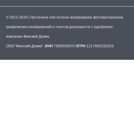
© 2012-2026 | Частичное или полное копирование фотоматериалов,
графических изображений и текстов допускается с одобрения
компании Финский Домик.
ООО "Финский Домик".
ИНН
7806593870
ОГРН
1217800193203