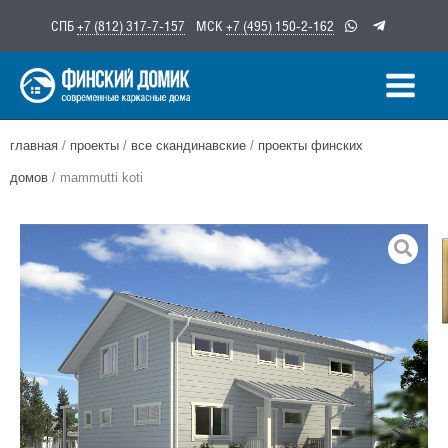
Перейти
СПБ
+7 (812) 317-7-157
МСК
+7 (495) 150-2-162
к
содержимому
главная
/
проекты
/
все скандинавские
/
проекты финских
домов
/ mammutti koti