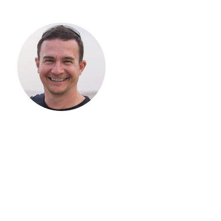
С ЧЕГО
НАЧАТЬ
СТРОИТЕЛЬСТВ
ВАШЕГО
ЗАГОРОДНОГО
ДОМА
Если вы хотите построить
дом, но не знаете, с чего
начать, — начните с простого
разговора 1-на-1 с
основателем нашей
компании. Без навязывания
технологий, без обязательств