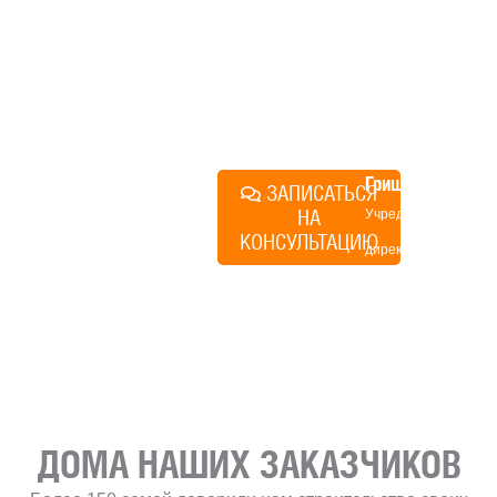
строиться у нас. Разберем
именно ваши вопросы и
поможем составить понятный
план действий.
Алексей
Грищенко
ЗАПИСАТЬСЯ
НА
Учредитель и
КОНСУЛЬТАЦИЮ
директор по
развитию
«Финского
домика»
ДОМА НАШИХ ЗАКАЗЧИКОВ