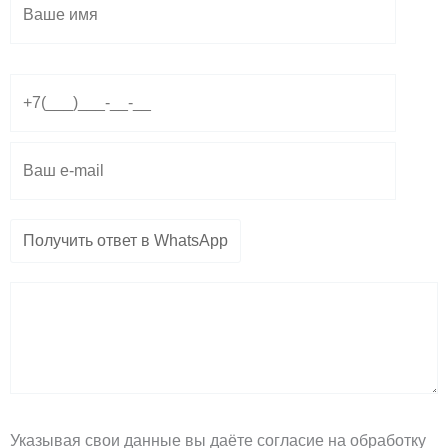
e
t
e
g
s
l
r
a
o
a
p
p
m
p
e
Указывая свои данные вы даёте согласие на обработку