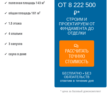
2
полезная площадь 143 м
ОТ 8 222 500
₽*
2
общая площадь 161 м
СТРОИМ И
1.5 этажа
ПРОЕКТИРУЕМ ОТ
ФУНДАМЕНТА ДО
ОТДЕЛКИ
4 спальни
3 санузла
РАССЧИТАТЬ
сауна в доме
ТОЧНУЮ
СТОИМОСТЬ
143 м² × 50 000 ₽/м² (100–150 м²) × 1.15
(1.5 этажа) × 1 (прямоугольная форма) =
БЕСПЛАТНО • БЕЗ
8 222 500 ₽
ОБЯЗАТЕЛЬСТВ
ответим в течение дня
* цена за базовый домокомплект