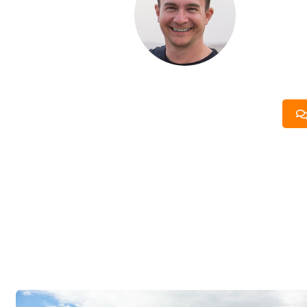
Если вы хот
компании. Б
составить п