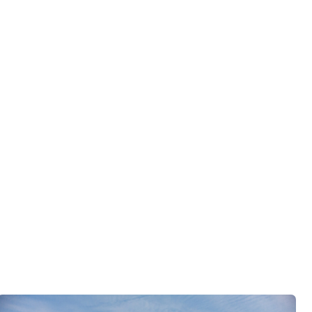
го разговора 1-на-1 с основателем нашей
азберем именно ваши вопросы и поможем
ко
ор по развитию «Финского домика»
.