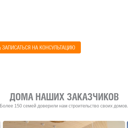
ите построить дом, но не знаете, с чего начать, — начните с просто
ез навязывания технологий, без обязательств строиться у нас. Р
онятный план действий.
Алексей Грищен
ЗАПИСАТЬСЯ НА КОНСУЛЬТАЦИЮ
Учредитель и директ
ДОМА НАШИХ ЗАКАЗЧИКОВ
Более 150 семей доверили нам строительство своих домов