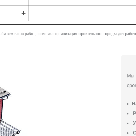
ъём земляных работ, логистика, организация строительного городка для рабо
Мы 
сро
Н
P
У
С