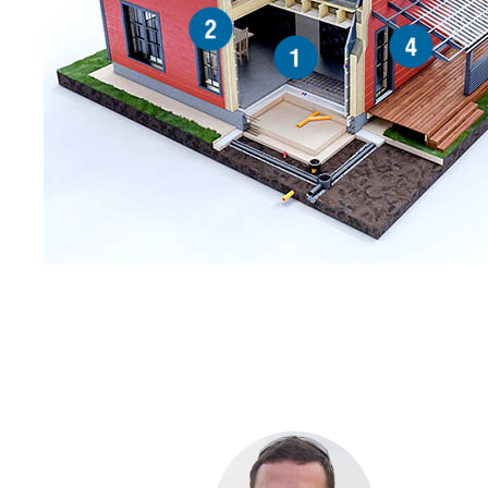
2
4
1
С ЧЕ
ДОМА