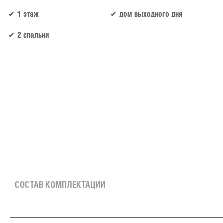
1 этаж
дом выходного дня
2 спальни
87 м² × 60 000 ₽/м² (50–100 м²) × 1 (1 этаж) × 1 (прямоугольная форма) = 5 220 000 ₽
СОСТАВ КОМПЛЕКТАЦИИ