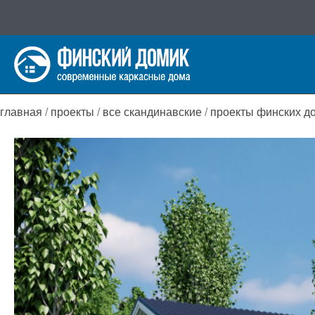
Перейти
к
содержимому
главная
/
проекты
/
все скандинавские
/
проекты финских д