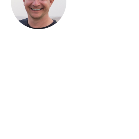
ВАШЕГО
ЗАГОРОДНОГО
ДОМА
Если вы хотите построить
дом, но не знаете, с чего
начать, — начните с простого
разговора 1-на-1 с
основателем нашей
компании. Без навязывания
технологий, без обязательств
строиться у нас. Разберем
именно ваши вопросы и
поможем составить понятный
план действий.