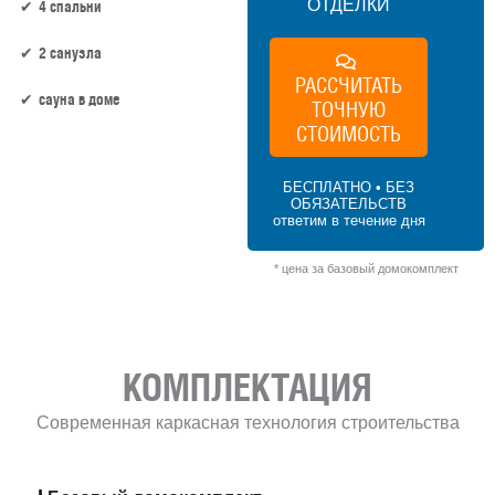
ОТДЕЛКИ
4 спальни
2 санузла
РАССЧИТАТЬ
сауна в доме
ТОЧНУЮ
СТОИМОСТЬ
121 м² × 50 000 ₽/м² (100–150 м²) × 1 (1
этаж) × 1 (прямоугольная форма) = 6 050
БЕСПЛАТНО • БЕЗ
000 ₽
ОБЯЗАТЕЛЬСТВ
ответим в течение дня
* цена за базовый домокомплект
КОМПЛЕКТАЦИЯ
Современная каркасная технология строительства