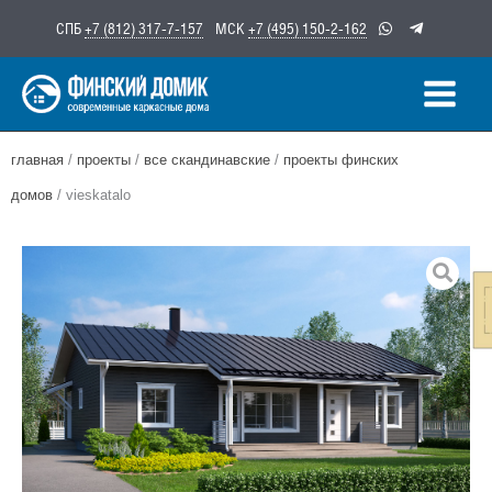
Перейти
СПБ
+7 (812) 317-7-157
МСК
+7 (495) 150-2-162
к
содержимому
главная
/
проекты
/
все скандинавские
/
проекты финских
домов
/ vieskatalo