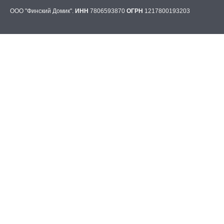
ООО "Финский Домик".
ИНН
7806593870
ОГРН
1217800193203