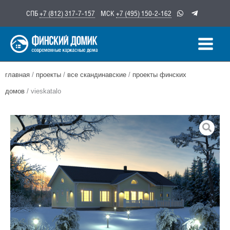
Перейти
СПБ
+7 (812) 317-7-157
МСК
+7 (495) 150-2-162
к
содержимому
главная
/
проекты
/
все скандинавские
/
проекты финских
домов
/ vieskatalo