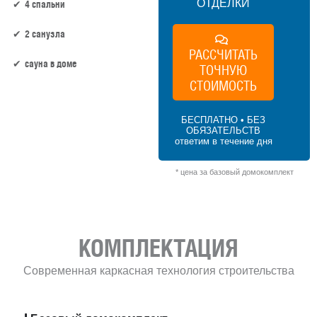
ОТДЕЛКИ
4 спальни
2 санузла
РАССЧИТАТЬ
сауна в доме
ТОЧНУЮ
СТОИМОСТЬ
156 м² × 45 000 ₽/м² (150–200 м²) × 1 (1
этаж) × 1 (прямоугольная форма) = 7 020
БЕСПЛАТНО • БЕЗ
000 ₽
ОБЯЗАТЕЛЬСТВ
ответим в течение дня
* цена за базовый домокомплект
КОМПЛЕКТАЦИЯ
Современная каркасная технология строительства