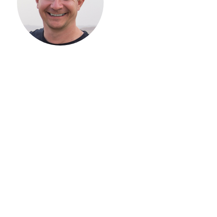
ВАШЕГО
ЗАГОРОДНОГО
ДОМА
Если вы хотите построить
дом, но не знаете, с чего
начать, — начните с простого
разговора 1-на-1 с
основателем нашей
компании. Без навязывания
технологий, без обязательств
строиться у нас. Разберем
именно ваши вопросы и
поможем составить понятный
план действий.