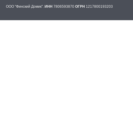
ООО "Финский Домик".
ИНН
7806593870
ОГРН
1217800193203