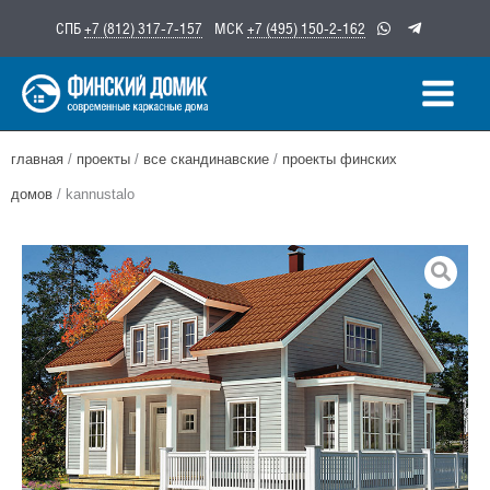
Перейти
СПБ
+7 (812) 317-7-157
МСК
+7 (495) 150-2-162
к
содержимому
главная
/
проекты
/
все скандинавские
/
проекты финских
домов
/ kannustalo