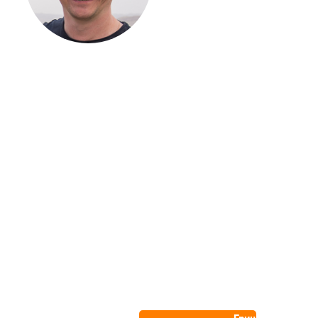
ЗАГОРОДНОГО
ДОМА
Если вы хотите построить
дом, но не знаете, с чего
начать, — начните с простого
разговора 1-на-1 с
основателем нашей
компании. Без навязывания
технологий, без обязательств
строиться у нас. Разберем
именно ваши вопросы и
поможем составить понятный
план действий.
Алексей