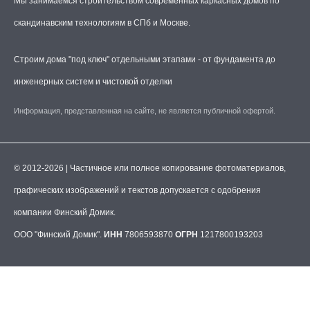
Мы занимаемся строительством современных каркасных домов по
скандинавским технологиям в СПб и Москве.
Строим дома "под ключ" отдельными этапами - от фундамента до
инженерных систем и чистовой отделки
Информация, представленная на сайте, не является публичной офертой.
© 2012-2026 | Частичное или полное копирование фотоматериалов,
графических изображений и текстов допускается с одобрения
компании Финский Домик.
ООО "Финский Домик".
ИНН
7806593870
ОГРН
1217800193203