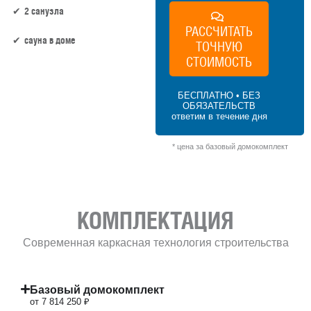
2 санузла
РАССЧИТАТЬ
сауна в доме
ТОЧНУЮ
СТОИМОСТЬ
151 м² × 45 000 ₽/м² (150–200 м²) × 1.15
(1.5 этажа) × 1 (прямоугольная форма) =
БЕСПЛАТНО • БЕЗ
7 814 250 ₽
ОБЯЗАТЕЛЬСТВ
ответим в течение дня
* цена за базовый домокомплект
КОМПЛЕКТАЦИЯ
Современная каркасная технология строительства
Базовый домокомплект
от 7 814 250 ₽