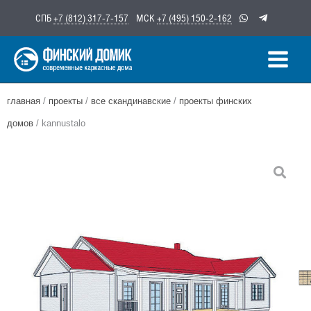
Перейти
СПБ
+7 (812) 317-7-157
МСК
+7 (495) 150-2-162
к
содержимому
главная
/
проекты
/
все скандинавские
/
проекты финских
домов
/ kannustalo