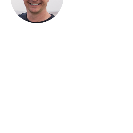
ЗАГОРОДНОГО
ДОМА
Если вы хотите построить
дом, но не знаете, с чего
начать, — начните с простого
разговора 1-на-1 с
основателем нашей
компании. Без навязывания
технологий, без обязательств
строиться у нас. Разберем
именно ваши вопросы и
поможем составить понятный
план действий.
Алексей