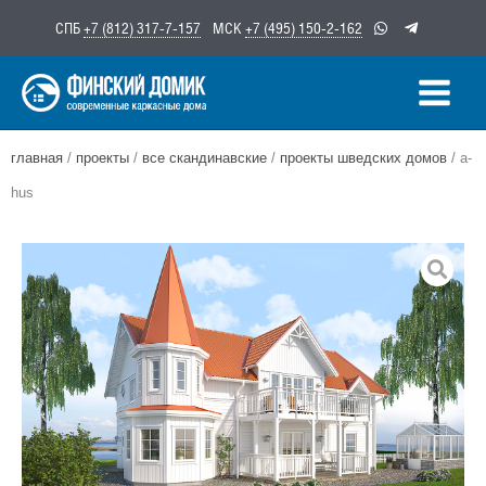
Перейти
СПБ
+7 (812) 317-7-157
МСК
+7 (495) 150-2-162
к
содержимому
главная
/
проекты
/
все скандинавские
/
проекты шведских домов
/ a-
hus