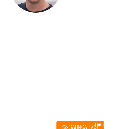
ДОМА
Если вы хотите построить
дом, но не знаете, с чего
начать, — начните с простого
разговора 1-на-1 с
основателем нашей
компании. Без навязывания
технологий, без обязательств
строиться у нас. Разберем
именно ваши вопросы и
поможем составить понятный
план действий.
Алексей
Грищенко
ЗАПИСАТЬСЯ