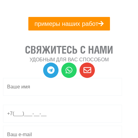
примеры наших работ
СВЯЖИТЕСЬ С НАМИ
УДОБНЫМ ДЛЯ ВАС СПОСОБОМ
T
W
E
e
h
n
l
a
v
e
t
e
g
s
l
r
a
o
a
p
p
m
p
e