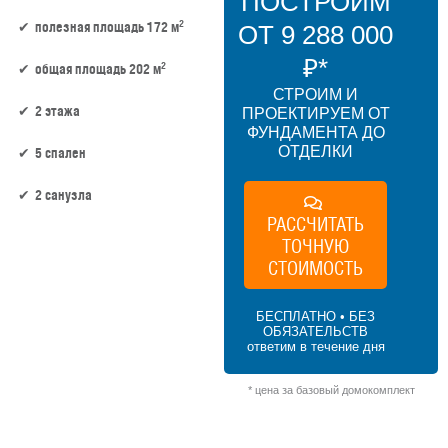
ПОСТРОИМ
2
полезная площадь 172 м
ОТ 9 288 000
₽*
2
общая площадь 202 м
СТРОИМ И
2 этажа
ПРОЕКТИРУЕМ ОТ
ФУНДАМЕНТА ДО
ОТДЕЛКИ
5 спален
2 санузла
РАССЧИТАТЬ
ТОЧНУЮ
172 м² × 45 000 ₽/м² (150–200 м²) × 1.2 (2
этажа) × 1 (прямоугольная форма) = 9
СТОИМОСТЬ
288 000 ₽
БЕСПЛАТНО • БЕЗ
ОБЯЗАТЕЛЬСТВ
ответим в течение дня
* цена за базовый домокомплект