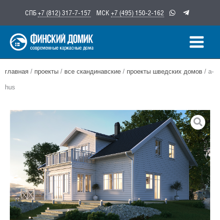
Перейти
СПБ
+7 (812) 317-7-157
МСК
+7 (495) 150-2-162
к
содержимому
главная
/
проекты
/
все скандинавские
/
проекты шведских домов
/ a-
hus