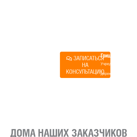
технологий, без обязательств
строиться у нас. Разберем
именно ваши вопросы и
поможем составить понятный
план действий.
Алексей
Грищенко
ЗАПИСАТЬСЯ
НА
Учредитель и
КОНСУЛЬТАЦИЮ
директор по
развитию
«Финского
домика»
ДОМА НАШИХ ЗАКАЗЧИКОВ