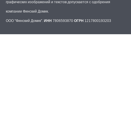
графических изображений и текстов допускается с одобрения
компании Финский Домик.
ООО "Финский Домик".
ИНН
7806593870
ОГРН
1217800193203