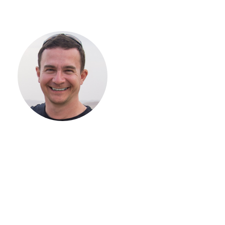
С ЧЕГО
НАЧАТЬ
СТРОИТЕЛЬСТВ
ВАШЕГО
ЗАГОРОДНОГО
ДОМА
Если вы хотите построить
дом, но не знаете, с чего
начать, — начните с простого
разговора 1-на-1 с
основателем нашей
компании. Без навязывания