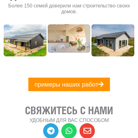
Более 150 семей доверили нам строительство своих
домов.
примеры наших работ
СВЯЖИТЕСЬ С НАМИ
УДОБНЫМ ДЛЯ ВАС СПОСОБОМ
T
W
E
e
h
n