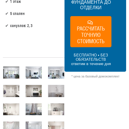
1 этаж
ФУНДАМЕНТА ДО
ОТДЕЛКИ
5 спален
санузлов: 2, 3
РАССЧИТАТЬ
ТОЧНУЮ
СТОИМОСТЬ
193 м² × 45 000 ₽/м² (150–200 м²) × 1 (1
этаж) × 1,2 (сложная форма) = 10 422 000
₽
БЕСПЛАТНО • БЕЗ
ОБЯЗАТЕЛЬСТВ
ответим в течение дня
* цена за базовый домокомплект