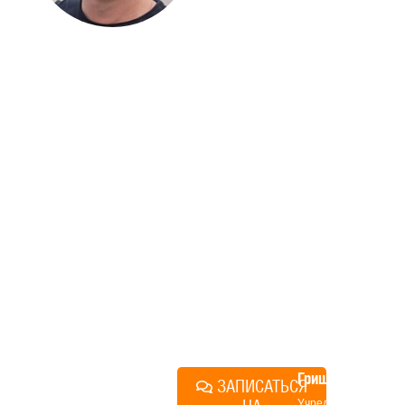
ДОМА
Если вы хотите построить
дом, но не знаете, с чего
начать, — начните с простого
разговора 1-на-1 с
основателем нашей
компании. Без навязывания
технологий, без обязательств
строиться у нас. Разберем
именно ваши вопросы и
поможем составить понятный
план действий.
Алексей
Грищенко
ЗАПИСАТЬСЯ
Учредитель и