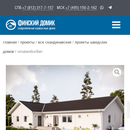
Перейти
СПБ
+7 (812) 317-7-157
МСК
+7 (495) 150-2-162
к
содержимому
главная
/
проекты
/
все скандинавские
/
проекты шведских
домов
/ smalandsvillan