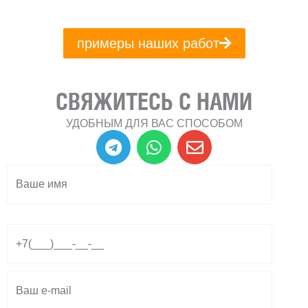
примеры наших работ
СВЯЖИТЕСЬ С НАМИ
УДОБНЫМ ДЛЯ ВАС СПОСОБОМ
T
W
E
e
h
n
l
a
v
e
t
e
g
s
l
r
a
o
a
p
p
m
p
e