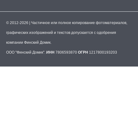
© 2012-2026 | Частичное или полное копирование фотоматериалов,
графических изображений и текстов допускается с одобрения
компании Финский Домик.
ООО "Финский Домик".
ИНН
7806593870
ОГРН
1217800193203