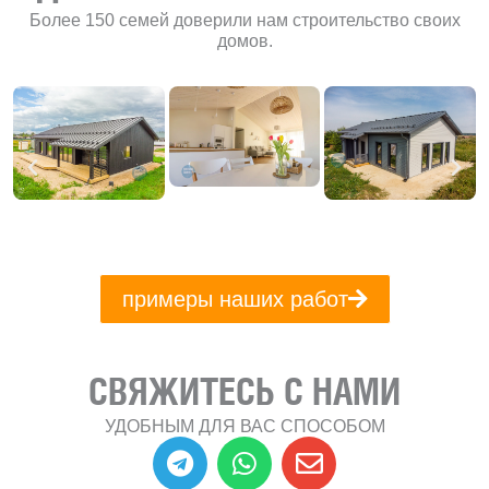
Более 150 семей доверили нам строительство своих
домов.
примеры наших работ
СВЯЖИТЕСЬ С НАМИ
УДОБНЫМ ДЛЯ ВАС СПОСОБОМ
T
W
E
e
h
n