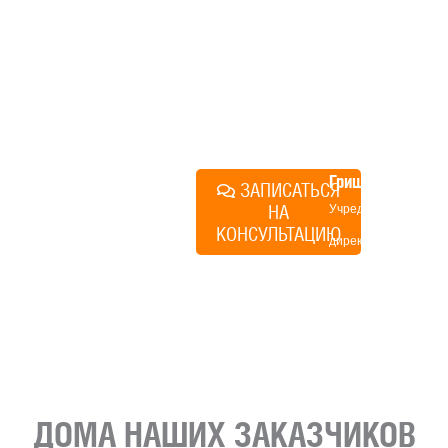
технологий, без обязательств
строиться у нас. Разберем
именно ваши вопросы и
поможем составить понятный
план действий.
Алексей
Грищенко
ЗАПИСАТЬСЯ
НА
Учредитель и
КОНСУЛЬТАЦИЮ
директор по
развитию
«Финского
домика»
ДОМА НАШИХ ЗАКАЗЧИКОВ