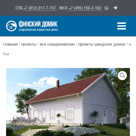
Перейти
СПБ
+7 (812) 317-7-157
МСК
+7 (495) 150-2-162
к
содержимому
главная
/
проекты
/
все скандинавские
/
проекты шведских домов
/ a-
hus