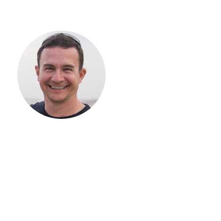
С ЧЕГО
НАЧАТЬ
СТРОИТЕЛЬСТВ
ВАШЕГО
ЗАГОРОДНОГО
ДОМА
Если вы хотите построить
дом, но не знаете, с чего
начать, — начните с простого
разговора 1-на-1 с
основателем нашей
компании. Без навязывания