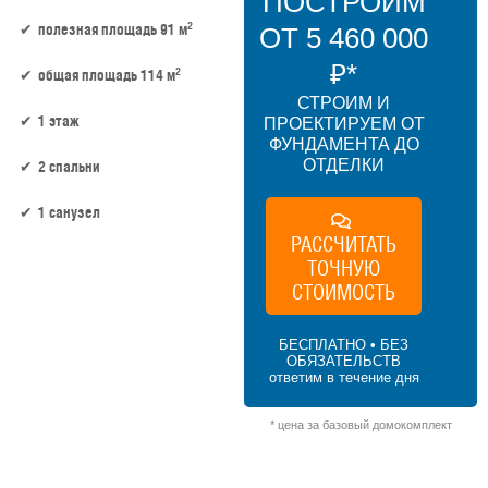
ПОСТРОИМ
2
полезная площадь 91 м
ОТ 5 460 000
₽*
2
общая площадь 114 м
СТРОИМ И
1 этаж
ПРОЕКТИРУЕМ ОТ
ФУНДАМЕНТА ДО
ОТДЕЛКИ
2 спальни
1 санузел
РАССЧИТАТЬ
ТОЧНУЮ
91 м² × 60 000 ₽/м² (50–100 м²) × 1 (1
этаж) × 1 (прямоугольная форма) = 5 460
СТОИМОСТЬ
000 ₽
БЕСПЛАТНО • БЕЗ
ОБЯЗАТЕЛЬСТВ
ответим в течение дня
* цена за базовый домокомплект