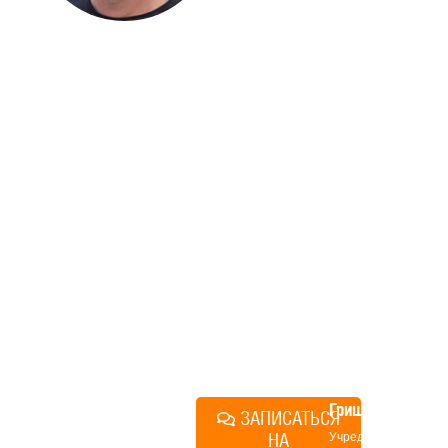
ДОМА
Если вы хотите построить
дом, но не знаете, с чего
начать, — начните с простого
разговора 1-на-1 с
основателем нашей
компании. Без навязывания
технологий, без обязательств
строиться у нас. Разберем
именно ваши вопросы и
поможем составить понятный
план действий.
Алексей
Грищенко
ЗАПИСАТЬСЯ
НА
Учредитель и