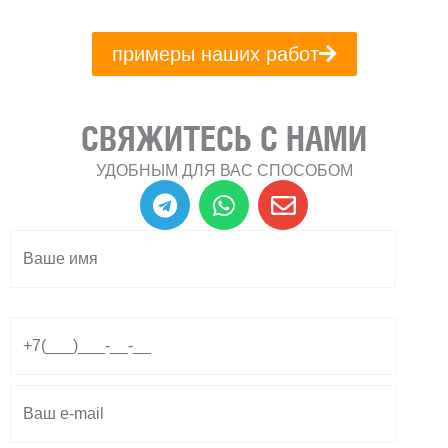
примеры наших работ
СВЯЖИТЕСЬ С НАМИ
УДОБНЫМ ДЛЯ ВАС СПОСОБОМ
T
W
E
e
h
n
l
a
v
e
t
e
g
s
l
r
a
o
a
p
p
m
p
e