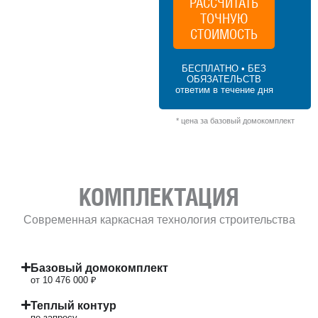
РАССЧИТАТЬ
ТОЧНУЮ
194 м² × 45 000 ₽/м² (150–200 м²) × 1.2 (2
этажа) × 1 (прямоугольная форма) = 10
СТОИМОСТЬ
476 000 ₽
БЕСПЛАТНО • БЕЗ
ОБЯЗАТЕЛЬСТВ
ответим в течение дня
* цена за базовый домокомплект
КОМПЛЕКТАЦИЯ
Современная каркасная технология строительства
Базовый домокомплект
от 10 476 000 ₽
Теплый контур
по запросу