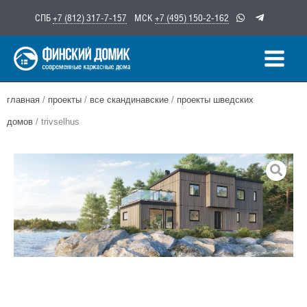
Перейти
СПБ
+7 (812) 317-7-157
МСК
+7 (495) 150-2-162
к
содержимому
главная
/
проекты
/
все скандинавские
/
проекты шведских
домов
/ trivselhus