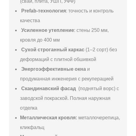
(сваи, плита, УШП, УФФ)
Prefab-технология
: точность и контроль
качества
Усиленное утепление
: стены 250 мм,
кровля до 400 мм
Сухой строганный каркас
(1–2 сорт) без
деформаций с плитной обшивкой
Энергоэффективные окна
и
продуманная инженерия с рекуперацией
Скандинавский фасад
(поднятый ворс) с
заводской покраской. Полная наружная
отделка
Металлическая кровля:
металлочерепица,
кликфальц