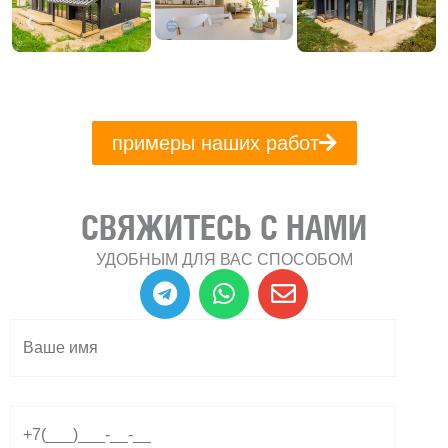
примеры наших работ
СВЯЖИТЕСЬ С НАМИ
УДОБНЫМ ДЛЯ ВАС СПОСОБОМ
T
W
E
e
h
n
l
a
v
e
t
e
g
s
l
r
a
o
a
p
p