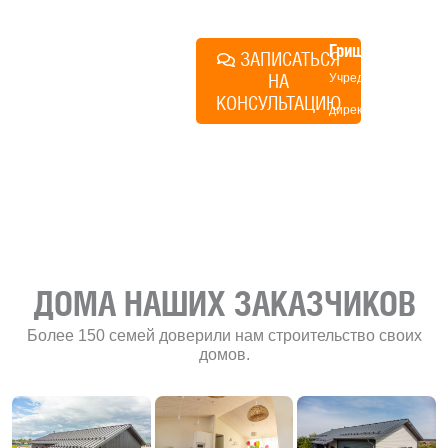
план действий.
Алексей
Грищенко
ЗАПИСАТЬСЯ
НА
Учредитель и
КОНСУЛЬТАЦИЮ
директор по
развитию
«Финского
домика»
ДОМА НАШИХ ЗАКАЗЧИКОВ
Более 150 семей доверили нам строительство своих
домов.