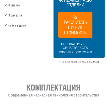
ФУНДАМЕНТА ДО
ОТДЕЛКИ
5 спален
3 санузла
РАССЧИТАТЬ
сауна в доме
ТОЧНУЮ
СТОИМОСТЬ
155 м² × 45 000 ₽/м² (150–200 м²) × 1.15
(1.5 этажа) × 1 (прямоугольная форма) =
БЕСПЛАТНО • БЕЗ
8 021 250 ₽
ОБЯЗАТЕЛЬСТВ
ответим в течение дня
* цена за базовый домокомплект
КОМПЛЕКТАЦИЯ
Современная каркасная технология строительства