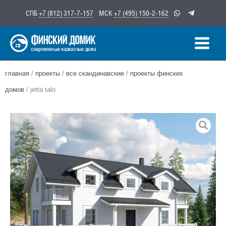
Перейти
СПБ
+7 (812) 317-7-157
МСК
+7 (495) 150-2-162
к
содержимому
главная
/
проекты
/
все скандинавские
/
проекты финских
домов
/ jetta talo