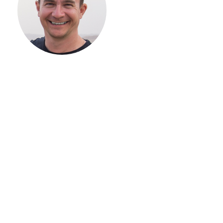
ВАШЕГО
ЗАГОРОДНОГО
ДОМА
Если вы хотите построить
дом, но не знаете, с чего
начать, — начните с простого
разговора 1-на-1 с
основателем нашей
компании. Без навязывания
технологий, без обязательств
строиться у нас. Разберем
именно ваши вопросы и
поможем составить понятный