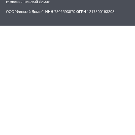
компании Финский Домик.
ООО "Финский Домик".
ИНН
7806593870
ОГРН
1217800193203