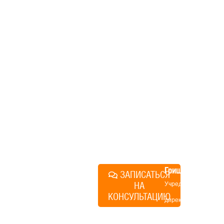
дом, но не знаете, с чего
начать, — начните с простого
разговора 1-на-1 с
основателем нашей
компании. Без навязывания
технологий, без обязательств
строиться у нас. Разберем
именно ваши вопросы и
поможем составить понятный
план действий.
Алексей
Грищенко
ЗАПИСАТЬСЯ
НА
Учредитель и
КОНСУЛЬТАЦИЮ
директор по
развитию