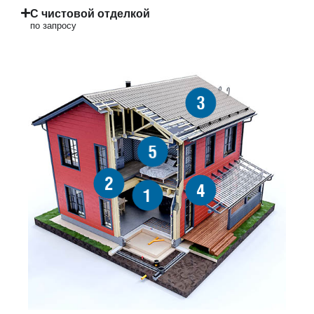
С чистовой отделкой
по запросу
3
5
2
4
1