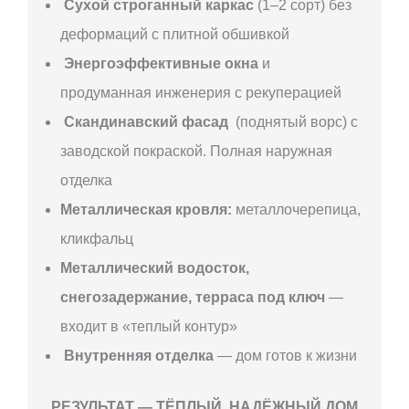
Сухой строганный каркас
(1–2 сорт) без
деформаций с плитной обшивкой
Энергоэффективные окна
и
продуманная инженерия с рекуперацией
Скандинавский фасад
(поднятый ворс) с
заводской покраской. Полная наружная
отделка
Металлическая кровля:
металлочерепица,
кликфальц
Металлический водосток,
снегозадержание, терраса под ключ
—
входит в «теплый контур»
Внутренняя отделка
— дом готов к жизни
РЕЗУЛЬТАТ — ТЁПЛЫЙ, НАДЁЖНЫЙ ДОМ