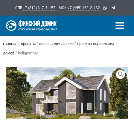
Перейти
СПБ
+7 (812) 317-7-157
МСК
+7 (495) 150-2-162
к
содержимому
главная
/
проекты
/
все скандинавские
/
проекты норвежских
домов
/ boligpartner