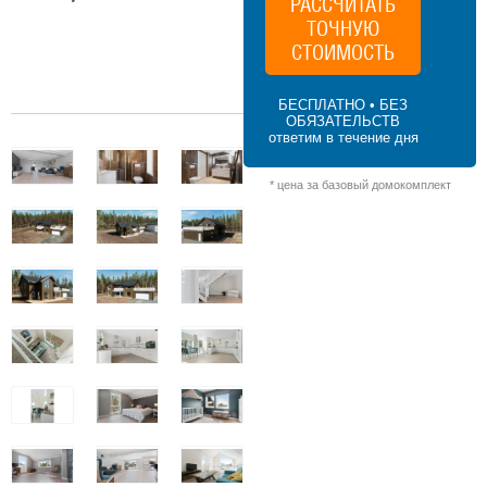
РАССЧИТАТЬ
ТОЧНУЮ
СТОИМОСТЬ
207 м² × 40 000 ₽/м² (200+ м²) × 1.2 (2
этажа) × 1 (прямоугольная форма) = 9
936 000 ₽
БЕСПЛАТНО • БЕЗ
ОБЯЗАТЕЛЬСТВ
ответим в течение дня
* цена за базовый домокомплект