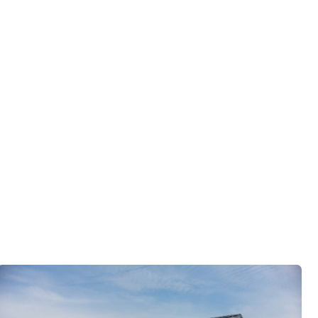
азберем именно ваши вопросы и поможем
ко
ор по развитию «Финского домика»
.