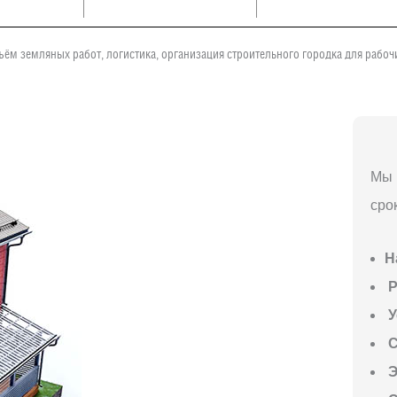
ъём земляных работ, логистика, организация строительного городка для рабо
Мы 
сро
Н
P
У
С
Э