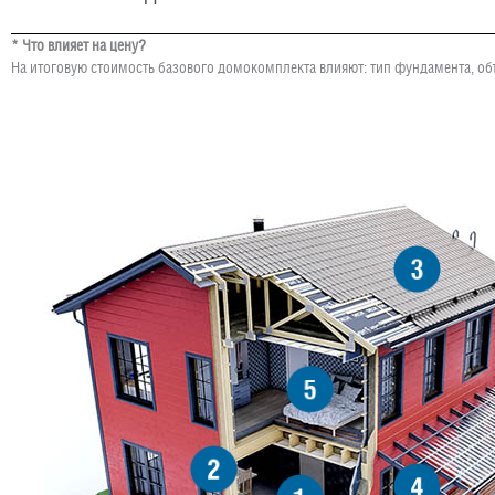
* Что влияет на цену?
На итоговую стоимость базового домокомплекта влияют: тип фундамента, об
3
5
2
4