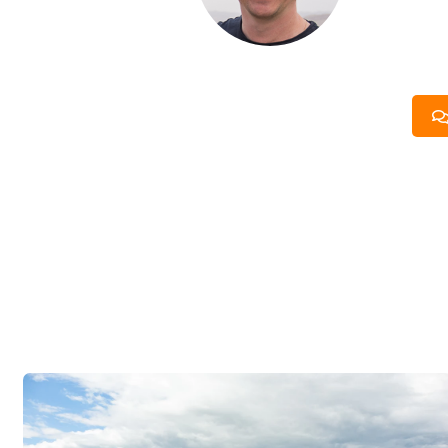
компании. Б
составить п