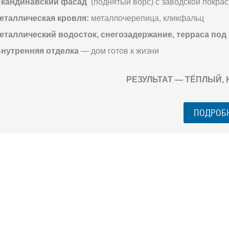
кандинавский фасад
(поднятый ворс) с заводской покрас
еталлическая кровля:
металлочерепица, кликфальц
еталлический водосток, снегозадержание, терраса под
нутренняя отделка
— дом готов к жизни
РЕЗУЛЬТАТ — ТЁПЛЫЙ,
ПОДРОБ
ГО ЗАГОРОДНОГО
го разговора 1-на-1 с основателем нашей