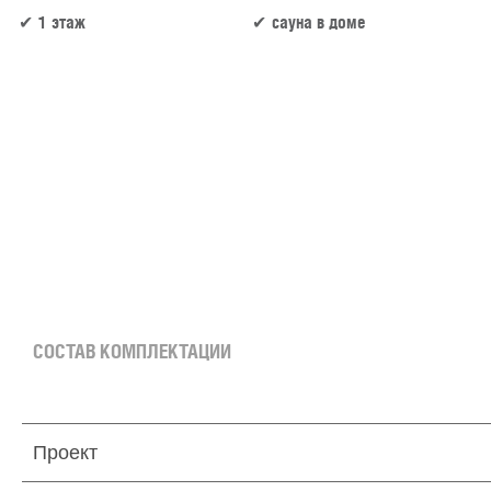
1 этаж
сауна в доме
128 м² × 50 000 ₽/м² (100–150 м²) × 1 (1 этаж) × 1 (прямоугольная форма) = 6 400 000
СОСТАВ КОМПЛЕКТАЦИИ
Проект