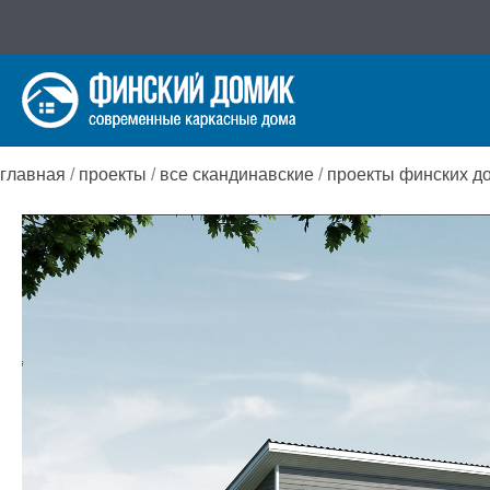
Перейти
к
содержимому
главная
/
проекты
/
все скандинавские
/
проекты финских д