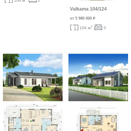
104 м
2
Valkama 104/124
от 5 980 000 ₽
2
104 м
3