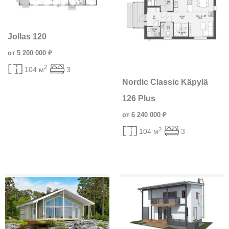
Jollas 120
от 5 200 000 ₽
2
104 м
3
Nordic Classic Käpylä
126 Plus
от 6 240 000 ₽
2
104 м
3