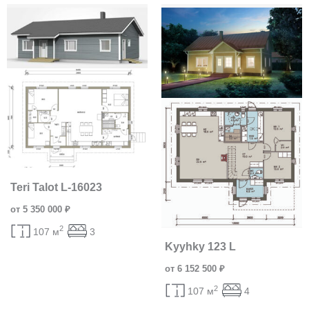
Teri Talot L-16023
от 5 350 000 ₽
2
107 м
3
Kyyhky 123 L
от 6 152 500 ₽
2
107 м
4