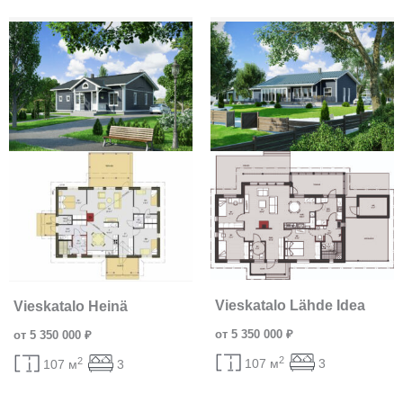
Vieskatalo Lähde Idea
Vieskatalo Heinä
от 5 350 000 ₽
от 5 350 000 ₽
2
2
107 м
3
107 м
3