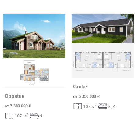
Greta²
Oppstue
от 5 350 000 ₽
2
от 7 383 000 ₽
107 м
2, 4
2
107 м
4