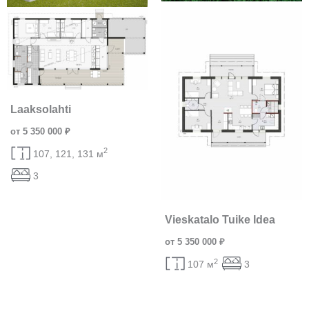
Laaksolahti
от 5 350 000 ₽
2
107, 121, 131 м
3
Vieskatalo Tuike Idea
от 5 350 000 ₽
2
107 м
3