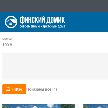
Перейти
к
содержимому
главная
109.8
Сортировка:
Filter
Показаны все (4)
самые
недавние