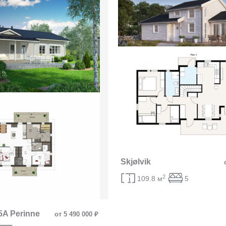
Skjølvik
2
109.8 м
5
5A Perinne
от 5 490 000 ₽