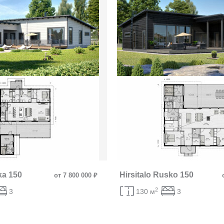
ka 150
Hirsitalo Rusko 150
от 7 800 000 ₽
2
3
130 м
3