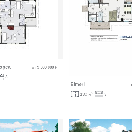
Hopea
от 9 360 000 ₽
3
Elmeri
2
130 м
3