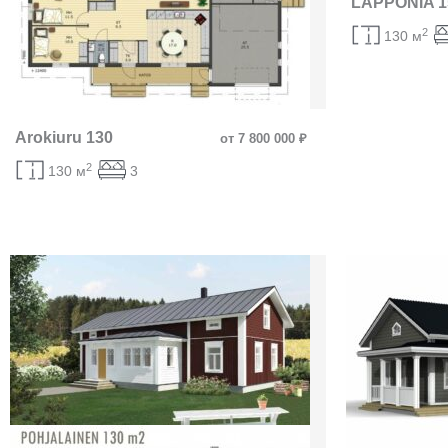
LAPPONIA 1
2
130 м
Arokiuru 130
от 7 800 000 ₽
2
130 м
3