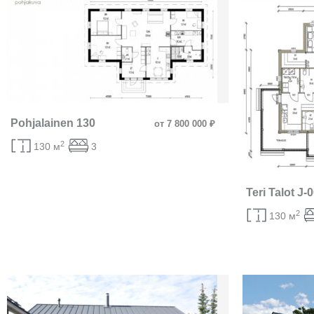
Pohjalainen 130
от 7 800 000 ₽
2
130 м
3
Teri Talot J-
2
130 м