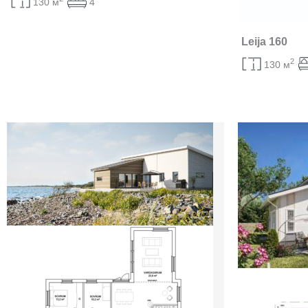
130 м
4
Leija 160
2
130 м