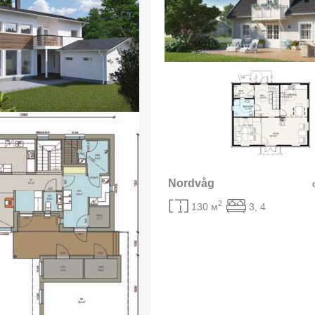
Nordvåg
2
130 м
3, 4