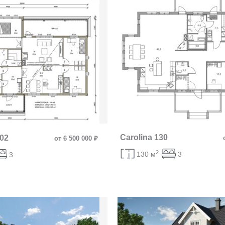
Carolina 130
002
от 6 500 000 ₽
2
130 м
3
3