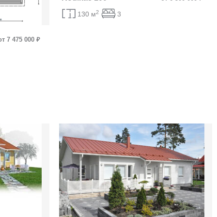
2
130 м
3
от 7 475 000 ₽