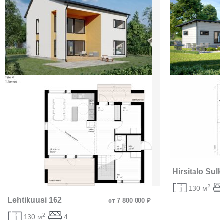
Hirsitalo Sul
2
130 м
Lehtikuusi 162
от 7 800 000 ₽
2
130 м
4