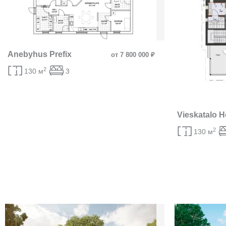
Anebyhus Prefix
от 7 800 000 ₽
2
130 м
3
Vieskatalo 
2
130 м