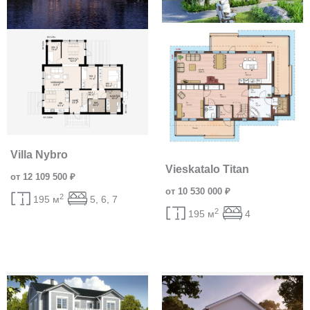
Villa Nybro
Vieskatalo Titan
от 12 109 500 ₽
от 10 530 000 ₽
2
195 м
5, 6, 7
2
195 м
4