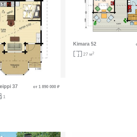
Kimara 52
2
27 м
eippi 37
от 1 890 000 ₽
1