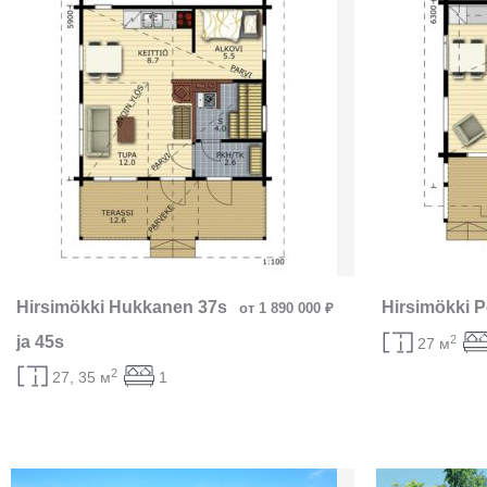
Hirsimökki Hukkanen 37s
Hirsimökki P
от 1 890 000 ₽
2
ja 45s
27 м
2
27, 35 м
1