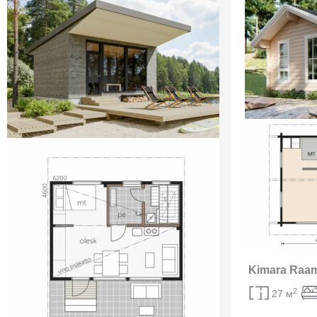
Kimara Raam
2
27 м