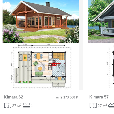
Kimara 62
Kimara 57
от 2 173 500 ₽
2
2
27 м
1
27 м