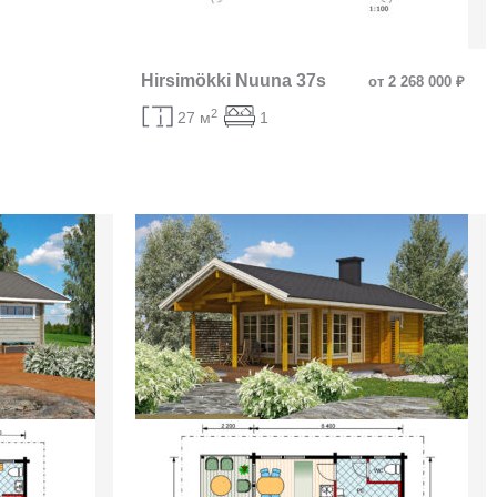
Hirsimökki Nuuna 37s
от 2 268 000 ₽
2
27 м
1