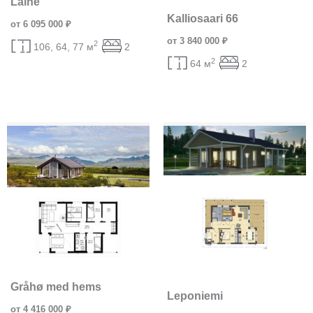
Laine
Kalliosaari 66
от 6 095 000 ₽
от 3 840 000 ₽
2
106, 64, 77 м
2
2
64 м
2
Gråhø med hems
Leponiemi
от 4 416 000 ₽