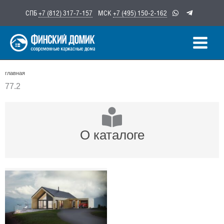
Перейти
СПБ
+7 (812) 317-7-157
МСК
+7 (495) 150-2-162
к
содержимому
главная
77.2
О каталоге