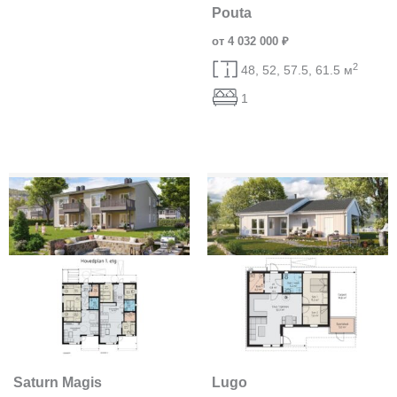
Pouta
от 4 032 000 ₽
2
48, 52, 57.5, 61.5 м
1
Saturn Magis
Lugo