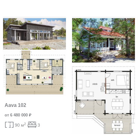
Aava 102
от 6 480 000 ₽
2
90 м
3