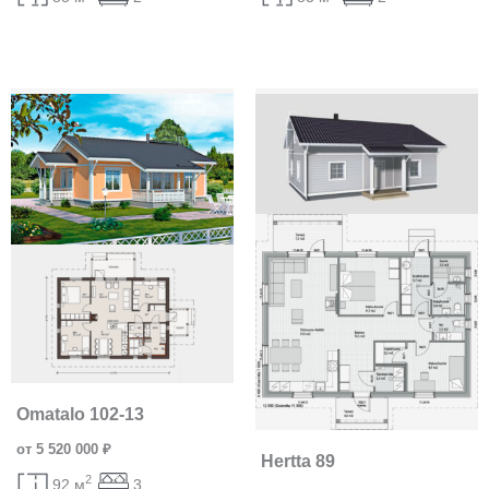
Omatalo 102-13
от 5 520 000 ₽
Hertta 89
2
92 м
3